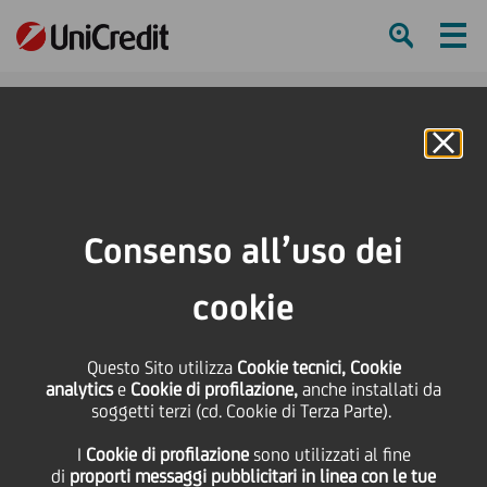
Ham
Se
Online Banking
Consenso all’uso dei
cookie
Questo Sito utilizza
Cookie tecnici, Cookie
analytics
e
Cookie di profilazione,
anche installati da
soggetti terzi (cd. Cookie di Terza Parte).
L’IRREFRENABILE ASCESA
I
Cookie di profilazione
sono utilizzati al fine
DELL’ESG
di
proporti messaggi pubblicitari in linea con le tue