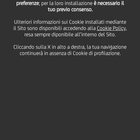
preferenze
; per la loro installazione
è necessario il
tuo previo consenso.
venerdì 19 febbraio 2021
Ulteriori informazioni sui Cookie installati mediante
il Sito sono disponibili accedendo alla
Cookie Policy
,
resa sempre diponibile all’interno del Sito.
Cliccando sulla X in alto a destra, la tua navigazione
19 February 2021
continuerà in assenza di Cookie di profilazione.
Grazie alla sua consolidata
esperienza nella finanza
green e nella sustainable
finance, UniCredit è
pienamente impegnata a
sostenere le aziende nella
loro transizione verso un