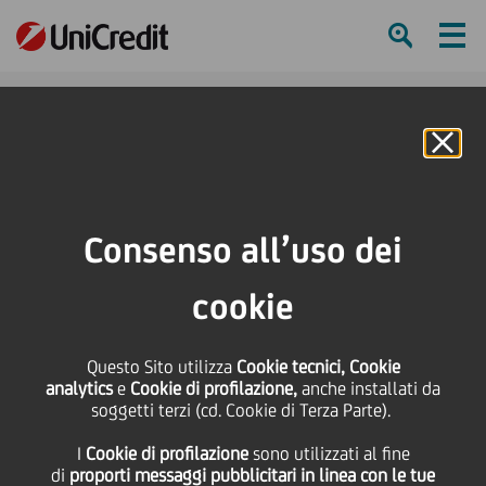
Ham
Se
Online Banking
Consenso all’uso dei
cookie
Questo Sito utilizza
Cookie tecnici, Cookie
A SUPPORTO DELLA
analytics
e
Cookie di profilazione,
anche installati da
soggetti terzi (cd. Cookie di Terza Parte).
TRANSIZIONE SOSTENIBILE
I
Cookie di profilazione
sono utilizzati al fine
DI ENI
di
proporti messaggi pubblicitari in linea con le tue