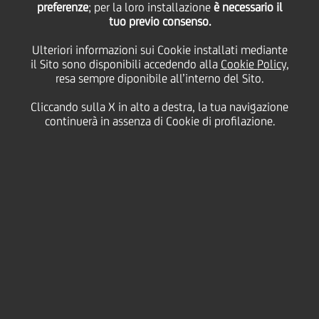
preferenze
; per la loro installazione
è necessario il
tuo previo consenso.
lunedì 22 febbraio 2021
Ulteriori informazioni sui Cookie installati mediante
il Sito sono disponibili accedendo alla
Cookie Policy
,
resa sempre diponibile all’interno del Sito.
Cliccando sulla X in alto a destra, la tua navigazione
22 February 2021
continuerà in assenza di Cookie di profilazione.
UniCredit corrobora la
strategia di sostenibilità
della società energetica
italiana con un Interest Rate
Swap legato agli SDG.
2:00 MIN