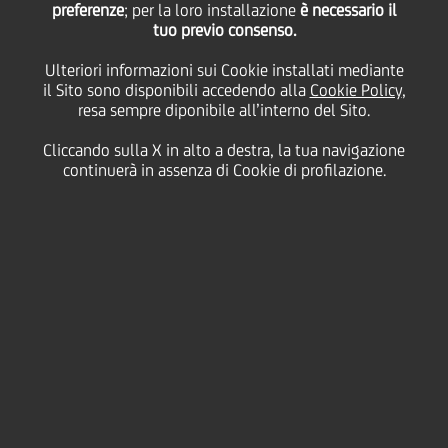
preferenze
; per la loro installazione
è necessario il
tuo previo consenso.
giovedì 22 aprile 2021
Ulteriori informazioni sui Cookie installati mediante
il Sito sono disponibili accedendo alla
Cookie Policy
,
resa sempre diponibile all’interno del Sito.
Cliccando sulla X in alto a destra, la tua navigazione
22 April 2021
continuerà in assenza di Cookie di profilazione.
Unisciti a noi per celebrare
la Giornata della
Terra, un’occasione
importante per ricordare a
tutto il mondo quanto
la sostenibilità
ambientale sia fondamental