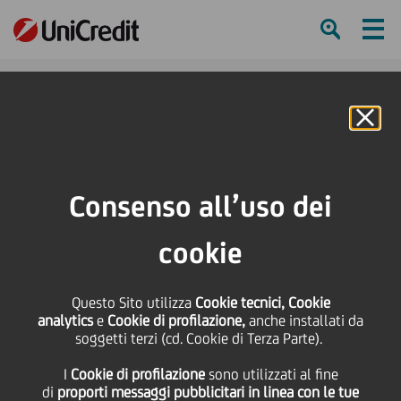
Ham
Se
Online Banking
Consenso all’uso dei
cookie
UNICREDIT PARTECIPA
Questo Sito utilizza
Cookie tecnici, Cookie
VIRTUALMENTE
analytics
e
Cookie di profilazione,
anche installati da
soggetti terzi (cd. Cookie di Terza Parte).
ALL’INIZIATIVA “INVITO A
I
Cookie di profilazione
sono utilizzati al fine
PALAZZO”
di
proporti messaggi pubblicitari in linea con le tue