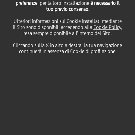
preferenze
; per la loro installazione
è necessario il
tuo previo consenso.
venerdì 02 ottobre 2020
Ulteriori informazioni sui Cookie installati mediante
il Sito sono disponibili accedendo alla
Cookie Policy
,
resa sempre diponibile all’interno del Sito.
Cliccando sulla X in alto a destra, la tua navigazione
02 October 2020
continuerà in assenza di Cookie di profilazione.
Fino al 10 ottobre potrai
visitare alcuni degli edifici
più prestigiosi d'Italia
2:00 MIN