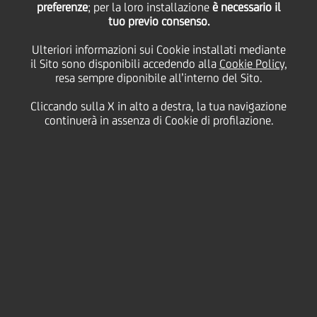
preferenze
; per la loro installazione
è necessario il
tuo previo consenso.
martedì 20 ottobre 2020
Ulteriori informazioni sui Cookie installati mediante
il Sito sono disponibili accedendo alla
Cookie Policy
,
resa sempre diponibile all’interno del Sito.
Cliccando sulla X in alto a destra, la tua navigazione
20 October 2020
continuerà in assenza di Cookie di profilazione.
Nell'ambito della Settimana
della Diversità e
dell'Inclusione, 130
partecipanti hanno preso
parte al dibattito sul ruolo
cruciale delle donne nel
wealth management e nel