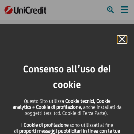
Ham
Se
Online Banking
Consenso all’uso dei
cookie
Questo Sito utilizza
Cookie tecnici, Cookie
analytics
e
Cookie di profilazione,
anche installati da
soggetti terzi (cd. Cookie di Terza Parte).
LA DIVERSITÀ DI GENERE
I
Cookie di profilazione
sono utilizzati al fine
CONTA!
di
proporti messaggi pubblicitari in linea con le tue