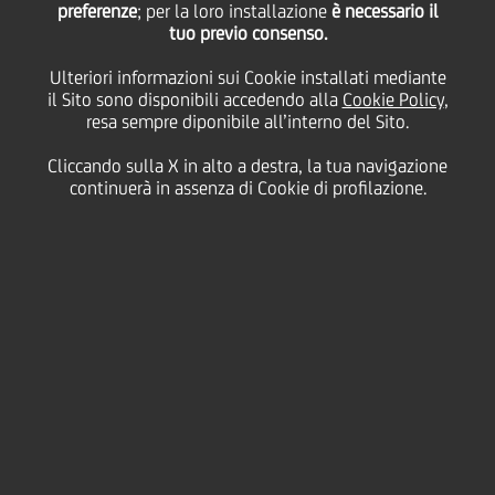
preferenze
; per la loro installazione
è necessario il
tuo previo consenso.
giovedì 05 novembre 2020
Ulteriori informazioni sui Cookie installati mediante
il Sito sono disponibili accedendo alla
Cookie Policy
,
resa sempre diponibile all’interno del Sito.
Cliccando sulla X in alto a destra, la tua navigazione
05 November 2020
continuerà in assenza di Cookie di profilazione.
Jean Pierre Mustier e
Stefano Porro commentano
gli ultimi risultati finanziari
di UniCredit e spiegano
come il solido bilancio della
banca ci consenta di
continuare a sostenere