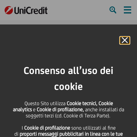
Ham
Se
Online Banking
Consenso all’uso dei
cookie
Questo Sito utilizza
Cookie tecnici, Cookie
analytics
e
Cookie di profilazione,
anche installati da
soggetti terzi (cd. Cookie di Terza Parte).
SIAMO IN UNA POSIZIONE
I
Cookie di profilazione
sono utilizzati al fine
DI FORZA
di
proporti messaggi pubblicitari in linea con le tue