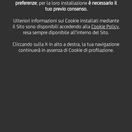
preferenze
; per la loro installazione
è necessario il
tuo previo consenso.
martedì 05 maggio 2020
Ulteriori informazioni sui Cookie installati mediante
il Sito sono disponibili accedendo alla
Cookie Policy
,
resa sempre diponibile all’interno del Sito.
Cliccando sulla X in alto a destra, la tua navigazione
05 May 2020
continuerà in assenza di Cookie di profilazione.
L'amministratore delegato
di UniCredit Jean Pierre
Mustier ha richiesto di
effettuare tale distribuzione
destinando al fondo per gli
operatori sanitari "Sempre
con voi" parte della sua