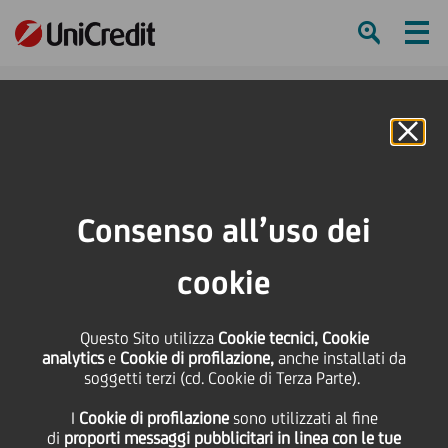
Ham
Se
Online Banking
Consenso all’uso dei
UNICREDIT FOUNDATION
cookie
DISTRIBUISCE 500.000
Questo Sito utilizza
Cookie tecnici, Cookie
EURO DELLA DONAZIONE
analytics
e
Cookie di profilazione,
anche installati da
soggetti terzi (cd. Cookie di Terza Parte).
DEL CEO AL FONDO PER GLI
I
Cookie di profilazione
sono utilizzati al fine
OPERATORI SANITARI
di
proporti messaggi pubblicitari in linea con le tue