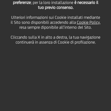
preferenze
; per la loro installazione
è necessario il
tuo previo consenso.
martedì 14 luglio 2020
Ulteriori informazioni sui Cookie installati mediante
il Sito sono disponibili accedendo alla
Cookie Policy
,
resa sempre diponibile all’interno del Sito.
Cliccando sulla X in alto a destra, la tua navigazione
14 July 2020
continuerà in assenza di Cookie di profilazione.
More of us will return to
UniCredit offices in
September, so we’ve
developed preliminary
guidelines so you know what
to expect