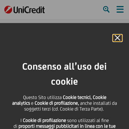
Ham
Se
Online Banking
Consenso all’uso dei
cookie
Questo Sito utilizza
Cookie tecnici, Cookie
analytics
e
Cookie di profilazione,
anche installati da
soggetti terzi (cd. Cookie di Terza Parte).
BACK TO THE OFFICE: WHAT
I
Cookie di profilazione
sono utilizzati al fine
TO EXPECT IN SEPTEMBER
di
proporti messaggi pubblicitari in linea con le tue