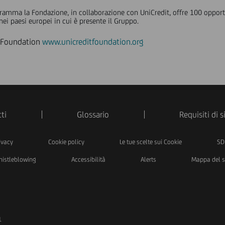
amma la Fondazione, in collaborazione con UniCredit, offre 100 opportun
nei paesi europei in cui è presente il Gruppo.
it Foundation
www.unicreditfoundation.org
ti
Glossario
Requisiti di 
ivacy
Cookie policy
Le tue scelte sui Cookie
SD
istleblowing
Accessibilità
Alerts
Mappa del s
1