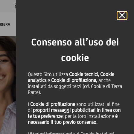
MAGAZINE
FAQ
CALENDARIO
NEL MONDO
IT
Language
Online Banking
RIERA
Consenso all’uso dei
cookie
Questo Sito utilizza
Cookie tecnici, Cookie
analytics
e
Cookie di profilazione,
anche
installati da soggetti terzi (cd. Cookie di Terza
Parte).
I
Cookie di profilazione
sono utilizzati al fine
di
proporti messaggi pubblicitari in linea con
le tue preferenze
; per la loro installazione
è
necessario il tuo previo consenso.