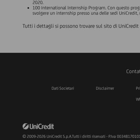
2020.
100 International Internship Program. Con questo progr
svolgere un internship presso una delle sedi UniCredit, 
Tutti i dettagli si possono trovare sul sito di UniCred
Contat
Dati Societari
Disclaimer
Pr
Wh
© 2009-2026 UniCredit S.p.A.Tutti i diritti riservati - P.Iva 0034817010