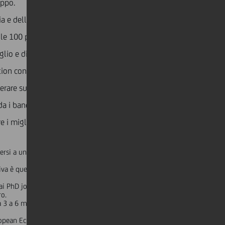
uppo.
 e della finanza lanciando diverse iniziative.
e 100 posizioni per stage curriculari che UniCredit
uglio e dicembre 2020.
tion conferma il suo forte impegno a favore dello
operare su una dimensione internazionale, i bandi sono
 i bandi destinati a favorire il rientro dei cervelli.
 migliori talenti nell’interesse della società intera.”
si a un corso di dottorato di ricerca all’estero a partire
a è quello di sostenere l’attività di ricerca in Europa,
 ai PhD job market nell’anno 2020/2021. L’obiettivo di
ro.
3 a 6 mesi, presso qualsiasi università del perimetro
European Economics Job Market a Nottingham a dicembre