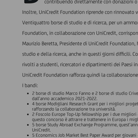
contribuendo direttamente con donazioni o f
Inoltre, UniCredit Foundation riprende con rinnovato vi
Ventiquattro borse di studio e di ricerca, per un ammo
Foundation, in collaborazione con UniCredit, corrispon
Maurizio Beretta, Presidente di UniCredit Foundation,
studio e della ricerca, anche in questi giorni difficil
rivolti a studenti, ricercatori e dipartimenti dei Paesi i
UniCredit Foundation rafforza quindi la collaborazione 
I bandi:
2 borse di studio Marco Fanno e 2 borse di studio Crivel
dall’anno accademico 2021-2022.
4 borse Modigliani Research Grant per i migliori progetti
rafforzando la collaborazione tra università.
2 Foscolo Europe Top-Up fellowship per i due migliori d
questo concorso è attrarre e trattenere in Europa i migl
5 borse Study Abroad Exchange Programme, quest’anno al
UniCredit.
5 Economics Job Market Best Paper Award per giovani 