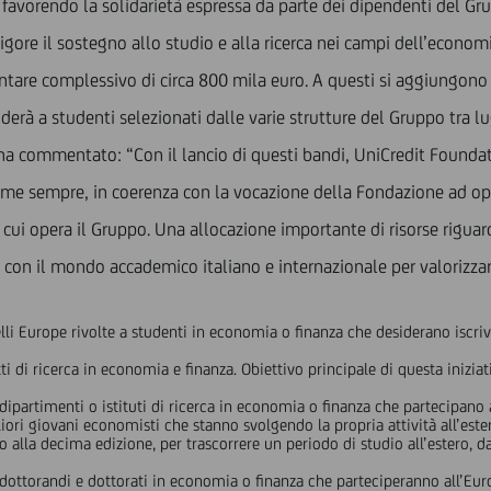
avorendo la solidarietà espressa da parte dei dipendenti del Gr
gore il sostegno allo studio e alla ricerca nei campi dell’economia
ntare complessivo di circa 800 mila euro. A questi si aggiungono l
derà a studenti selezionati dalle varie strutture del Gruppo tra l
 ha commentato: “Con il lancio di questi bandi, UniCredit Founda
i. Come sempre, in coerenza con la vocazione della Fondazione ad 
n cui opera il Gruppo. Una allocazione importante di risorse riguarda
con il mondo accademico italiano e internazionale per valorizzare i
li Europe rivolte a studenti in economia o finanza che desiderano iscriver
 di ricerca in economia e finanza. Obiettivo principale di questa iniziativ
ipartimenti o istituti di ricerca in economia o finanza che partecipano
iori giovani economisti che stanno svolgendo la propria attività all’este
la decima edizione, per trascorrere un periodo di studio all’estero, da 
dottorandi e dottorati in economia o finanza che parteciperanno all’