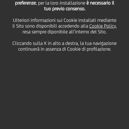
preferenze
; per la loro installazione
è necessario il
tuo previo consenso.
martedì 30 marzo 2021
Ulteriori informazioni sui Cookie installati mediante
il Sito sono disponibili accedendo alla
Cookie Policy
,
resa sempre diponibile all’interno del Sito.
Cliccando sulla X in alto a destra, la tua navigazione
30 March 2021
continuerà in assenza di Cookie di profilazione.
Un nuovo capitolo di
“UniCredit per l’Italia” con
lo spot dedicato alla nuova
moratoria sui finanziamenti
per le imprese.
2:00 MIN