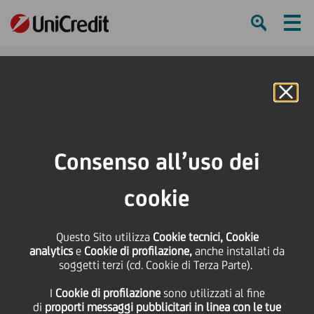
Ham
Se
Online Banking
Consenso all’uso dei
cookie
Questo Sito utilizza
Cookie tecnici, Cookie
analytics
e
Cookie di profilazione,
anche installati da
soggetti terzi (cd. Cookie di Terza Parte).
UNICREDIT VICINA ALLE
I
Cookie di profilazione
sono utilizzati al fine
IMPRESE ITALIANE
di
proporti messaggi pubblicitari in linea con le tue