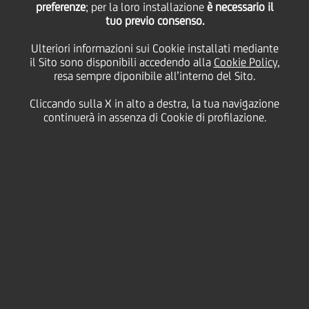
preferenze
; per la loro installazione
è necessario il
tuo previo consenso.
lunedì 21 giugno 2021
Ulteriori informazioni sui Cookie installati mediante
il Sito sono disponibili accedendo alla
Cookie Policy
,
resa sempre diponibile all’interno del Sito.
SAVE4WOMAN è il progetto
Cliccando sulla X in alto a destra, la tua navigazione
di educazione finanziaria di
continuerà in assenza di Cookie di profilazione.
UniCredit per creare
consapevolezza
sull’importanza della
corretta gestione del
denaro, del risparmio e degli
investimenti per rafforzare
l’empowerment femminile.