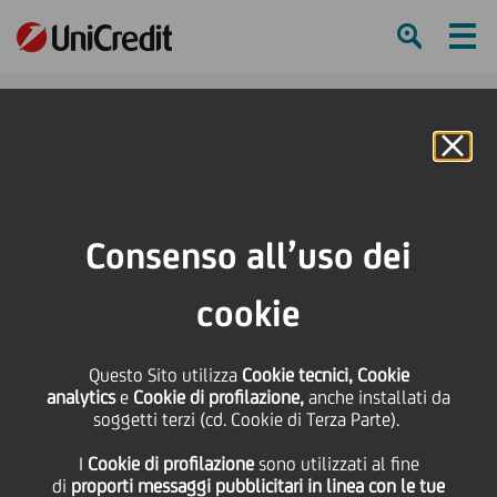
Ham
Se
Online Banking
Consenso all’uso dei
cookie
Questo Sito utilizza
Cookie tecnici, Cookie
analytics
e
Cookie di profilazione,
anche installati da
soggetti terzi (cd. Cookie di Terza Parte).
L’educazione finanziaria al
I
Cookie di profilazione
sono utilizzati al fine
femminile
di
proporti messaggi pubblicitari in linea con le tue