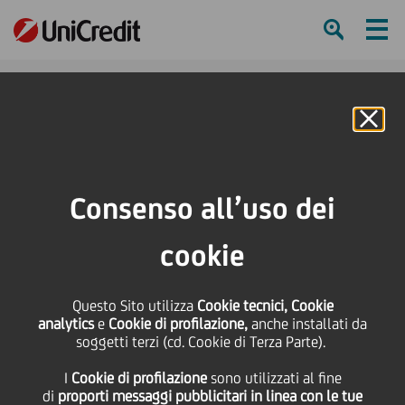
Ham
Se
Online Banking
Consenso all’uso dei
cookie
Questo Sito utilizza
Cookie tecnici, Cookie
analytics
e
Cookie di profilazione,
anche installati da
soggetti terzi (cd. Cookie di Terza Parte).
RILANCIAMO L’APP MOBILE
I
Cookie di profilazione
sono utilizzati al fine
BANKING IN SLOVENIA
di
proporti messaggi pubblicitari in linea con le tue