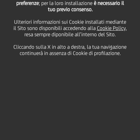
preferenze
; per la loro installazione
è necessario il
tuo previo consenso.
giovedì 21 gennaio 2021
Ulteriori informazioni sui Cookie installati mediante
il Sito sono disponibili accedendo alla
Cookie Policy
,
resa sempre diponibile all’interno del Sito.
Cliccando sulla X in alto a destra, la tua navigazione
21 January 2021
continuerà in assenza di Cookie di profilazione.
Una collaborazione con
Meniga migliora
l'applicazione di mobile
banking di UniCredit
2:00 MIN