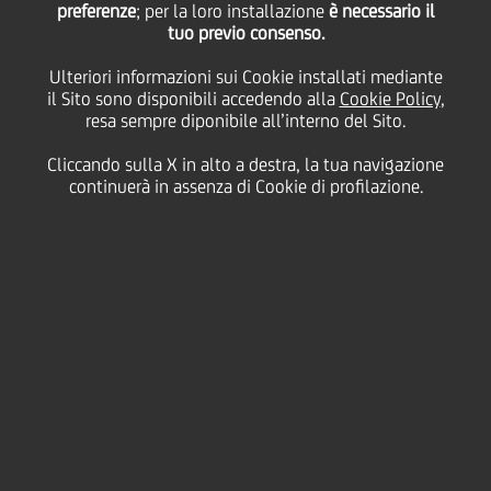
preferenze
; per la loro installazione
è necessario il
tuo previo consenso.
mercoledì 13 gennaio 2021
Ulteriori informazioni sui Cookie installati mediante
il Sito sono disponibili accedendo alla
Cookie Policy
,
resa sempre diponibile all’interno del Sito.
Cliccando sulla X in alto a destra, la tua navigazione
13 January 2021
continuerà in assenza di Cookie di profilazione.
Alla scoperta della nostra
quinta scale-up del digital
Made in Italy
nella serie
dedicata all’ "Italy Tech Day
2020". Vi presentiamo
ShopFully