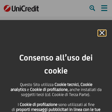
Ham
Se
Online Banking
Consenso all’uso dei
cookie
Questo Sito utilizza
Cookie tecnici, Cookie
analytics
e
Cookie di profilazione,
anche installati da
soggetti terzi (cd. Cookie di Terza Parte).
ITALY TECH DAY INSIGHTS
I
Cookie di profilazione
sono utilizzati al fine
#5: SHOPFULLY
di
proporti messaggi pubblicitari in linea con le tue