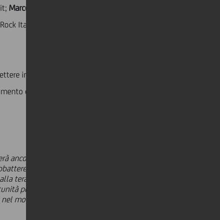
t;
Marco Nannini
, CEO, Impact Hub Milano;
Chiara
kRock Italy;
Eugenio Sapora
, Country Manager Italia,
ttere in contatto virtualmente gli utenti con
momento e in qualsiasi parte del mondo, a prezzi
erà ancora più incisivi nel
battere lo stigma legato ai temi di
lla terapia. Il network Start Lab
rtunità per Unobravo per promuovere
 nel mondo delle aziende, partner