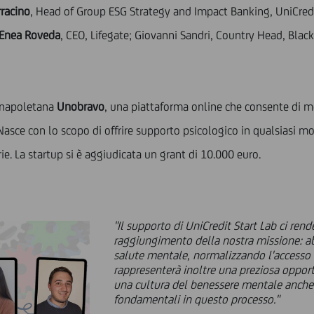
racino
, Head of Group ESG Strategy and Impact Banking, UniCredi
Enea Roveda
, CEO, Lifegate; Giovanni Sandri, Country Head, Blac
a napoletana
Unobravo
, una piattaforma online che consente di me
. Nasce con lo scopo di offrire supporto psicologico in qualsiasi 
ie. La startup si è aggiudicata un grant di 10.000 euro.
"Il supporto di UniCredit Start Lab ci rend
raggiungimento della nostra missione: ab
salute mentale, normalizzando l'accesso a
rappresenterà inoltre una preziosa oppo
una cultura del benessere mentale anche
fondamentali in questo processo."