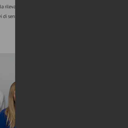
a rilevazione, il monitoraggio e la notifica dei suoni
di sentirsi indipendenti, libere e al sicuro, sia a casa