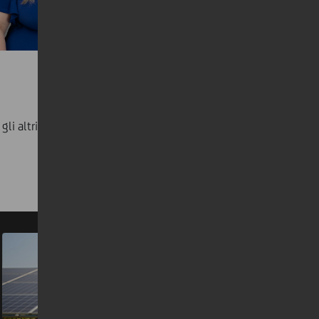
li altri articoli della rubrica su One UniCredit, o