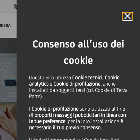
MAGAZINE
FAQ
CALENDARIO
NEL MONDO
IT
Language
Online Banking
RIERA
Consenso all’uso dei
cookie
Questo Sito utilizza
Cookie tecnici, Cookie
analytics
e
Cookie di profilazione,
anche
installati da soggetti terzi (cd. Cookie di Terza
Parte).
I
Cookie di profilazione
sono utilizzati al fine
di
proporti messaggi pubblicitari in linea con
le tue preferenze
; per la loro installazione
è
necessario il tuo previo consenso.