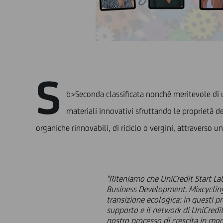
S
b>Seconda classificata nonché meritevole di un
materiali innovativi sfruttando le proprietà d
organiche rinnovabili, di riciclo o vergini, attraverso 
"Riteniamo che UniCredit Start Lab
Business Development. Mixcycling
transizione ecologica: in questi pro
supporto e il network di UniCredit 
nostro processo di crescita in mod