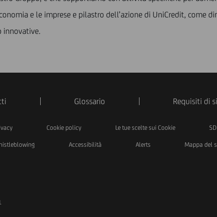
r l’economia e le imprese e pilastro dell’azione di UniCredit, come 
p innovative.
ti
Glossario
Requisiti di 
ivacy
Cookie policy
Le tue scelte sui Cookie
SD
istleblowing
Accessibilità
Alerts
Mappa del s
1