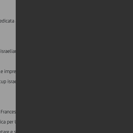
dicata alle startup e scaleup italiane innovative. Il
israeliani.
le imprese innovative e dei brevetti. Il Paese ha un
rtup israeliane e le imprese high-tech hanno
a. Francesco Giordano, co-CEO di Commercial Banking
ca per UniCredit. Da un lato, le pari opportunità, la
e e sostenere la diversità a tutti i livelli. Dall’altro,