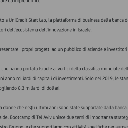
ate da imprenditrici.
to a UniCredit Start Lab, la piattaforma di business della banca de
ori dell’ecosistema dell’innovazione in Israele.
resentare i propri progetti ad un pubblico di aziende e investitori 
e che hanno portato Israele ai vertici della classifica mondiale del
 anno miliardi di capitali di investimenti. Solo nel 2019, le sta
liendo 8,3 miliardi di dollari.
da donne che negli ultimi anni sono state supportate dalla banc
va del Bootcamp di Tel Aviv unisce due temi di importanza strategi
ostro Gruppo, e che supportiamo con attività specifiche per aumentar