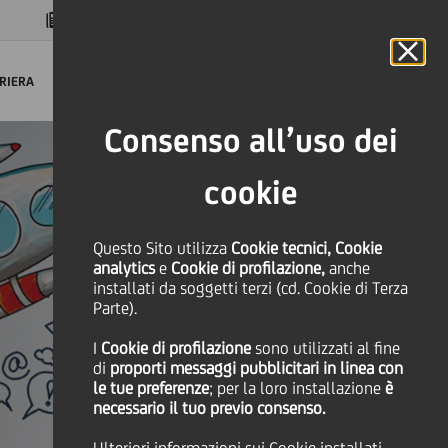
MAGAZINE
FAQ
CALENDARIO
NEL MONDO
IT
Language
Online Banking
RIERA
Consenso all’uso dei
cookie
Questo Sito utilizza
Cookie tecnici, Cookie
analytics
e
Cookie di profilazione,
anche
installati da soggetti terzi (cd. Cookie di Terza
Parte).
I
Cookie di profilazione
sono utilizzati al fine
di
proporti messaggi pubblicitari in linea con
le tue preferenze
; per la loro installazione
è
necessario il tuo previo consenso.