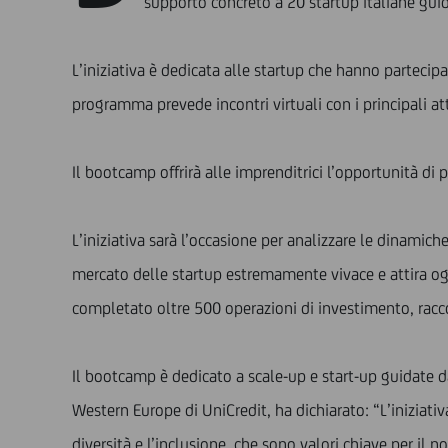
supporto concreto a 20 startup italiane guid
L’iniziativa è dedicata alle startup che hanno partecipa
programma prevede incontri virtuali con i principali att
Il bootcamp offrirà alle imprenditrici l’opportunità di p
L’iniziativa sarà l’occasione per analizzare le dinamich
mercato delle startup estremamente vivace e attira ogni
completato oltre 500 operazioni di investimento, raccog
Il bootcamp è dedicato a scale-up e start-up guidate 
Western Europe di UniCredit, ha dichiarato: “L’iniziati
diversità e l’inclusione, che sono valori chiave per il n