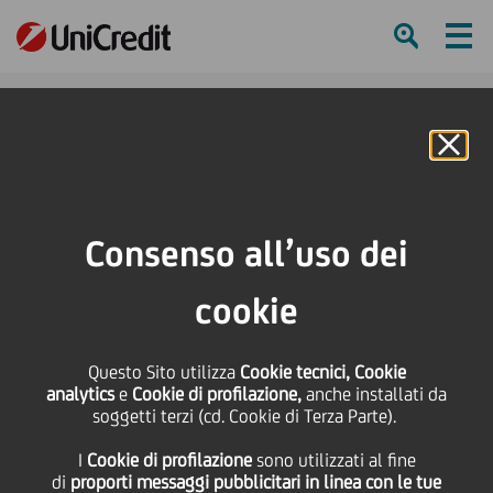
Ham
Se
Online Banking
Consenso all’uso dei
cookie
Questo Sito utilizza
Cookie tecnici, Cookie
analytics
e
Cookie di profilazione,
anche installati da
soggetti terzi (cd. Cookie di Terza Parte).
ZOOM IN ON… A RECORD-
I
Cookie di profilazione
sono utilizzati al fine
BREAKING BTP ISSUE!
di
proporti messaggi pubblicitari in linea con le tue