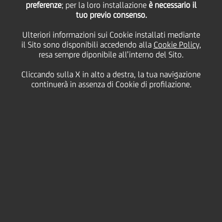
preferenze
; per la loro installazione
è necessario il
tuo previo consenso.
mercoledì 27 maggio 2020
Ulteriori informazioni sui Cookie installati mediante
il Sito sono disponibili accedendo alla
Cookie Policy
,
resa sempre diponibile all’interno del Sito.
Cliccando sulla X in alto a destra, la tua navigazione
27 May 2020
continuerà in assenza di Cookie di profilazione.
eaders from UniCredit's
Commercial Banking, Wealth
Management and Corporate
& Investment Banking teams
explain how the bank's
unique client network and
distribution capabilities