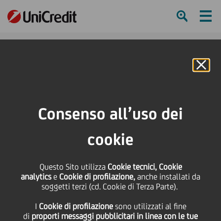
Ham
Se
Online Banking
Consenso all’uso dei
cookie
Questo Sito utilizza
Cookie tecnici, Cookie
Lewis Hamilton: velocità e
analytics
e
Cookie di profilazione,
anche installati da
soggetti terzi (cd. Cookie di Terza Parte).
determinazione in
I
Cookie di profilazione
sono utilizzati al fine
movimento
di
proporti messaggi pubblicitari in linea con le tue