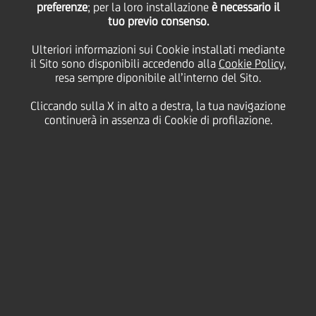
preferenze
; per la loro installazione
è necessario il
tuo previo consenso.
martedì 08 luglio 2025
Ulteriori informazioni sui Cookie installati mediante
il Sito sono disponibili accedendo alla
Cookie Policy
,
resa sempre diponibile all’interno del Sito.
HOME
Magazine
Articoli
Cliccando sulla X in alto a destra, la tua navigazione
Lewis Hamilton: velocità e determinazione in movimento
continuerà in assenza di Cookie di profilazione.
SHARE
PRINT
SEND
Pochi nomi
dell’automobilismo possono
dirsi eredi di Lewis Hamilton,
la cui storia, ora come pilota
di Scuderia Ferrari HP, entra