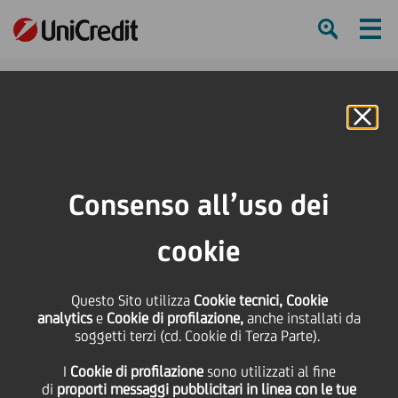
Ham
Se
Online Banking
Consenso all’uso dei
cookie
Questo Sito utilizza
Cookie tecnici, Cookie
Insieme per la Giornata
analytics
e
Cookie di profilazione,
anche installati da
soggetti terzi (cd. Cookie di Terza Parte).
Internazionale
I
Cookie di profilazione
sono utilizzati al fine
dell’Educazione
di
proporti messaggi pubblicitari in linea con le tue