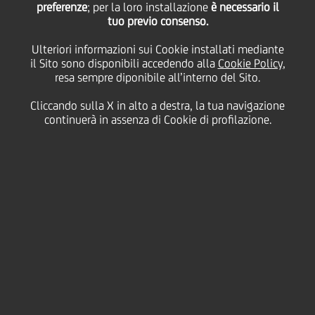
preferenze
; per la loro installazione
è necessario il
tuo previo consenso.
mercoledì 24 gennaio 2024
Ulteriori informazioni sui Cookie installati mediante
il Sito sono disponibili accedendo alla
Cookie Policy
,
resa sempre diponibile all’interno del Sito.
HOME
Magazine
Articoli
Cliccando sulla X in alto a destra, la tua navigazione
Insieme per la Giornata Internazionale dell'Educazione
continuerà in assenza di Cookie di profilazione.
SHARE
PRINT
SEND
L’Assemblea Generale delle
Nazioni Unite ha proclamato
il 24 gennaio Giornata
Internazionale
dell’Educazione. Grazie