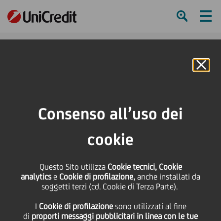
Ham
Se
Online Banking
Consenso all’uso dei
cookie
Questo Sito utilizza
Cookie tecnici, Cookie
analytics
e
Cookie di profilazione,
anche installati da
soggetti terzi (cd. Cookie di Terza Parte).
Sosteniamo il patrimonio
I
Cookie di profilazione
sono utilizzati al fine
musicale a Napoli
di
proporti messaggi pubblicitari in linea con le tue