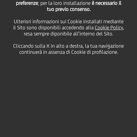
preferenze
; per la loro installazione
è necessario il
tuo previo consenso.
mercoledì 10 gennaio 2024
Ulteriori informazioni sui Cookie installati mediante
il Sito sono disponibili accedendo alla
Cookie Policy
,
resa sempre diponibile all’interno del Sito.
HOME
Magazine
Articoli
Cliccando sulla X in alto a destra, la tua navigazione
Sosteniamo il patrimonio musicale a Napoli
continuerà in assenza di Cookie di profilazione.
SHARE
PRINT
SEND
UniCredit ha sempre
sostenuto da vicino la
musica, in particolare quella
classica, eccellenza e
tradizione europea,