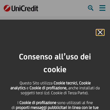
Ham
Se
Online Banking
Consenso all’uso dei
cookie
Unire le Comunità
Questo Sito utilizza
Cookie tecnici, Cookie
Attraverso la Corsa: Un
analytics
e
Cookie di profilazione,
anche installati da
soggetti terzi (cd. Cookie di Terza Parte).
Viaggio di Solidarietà e
I
Cookie di profilazione
sono utilizzati al fine
Inclusione
di
proporti messaggi pubblicitari in linea con le tue