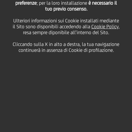
preferenze
; per la loro installazione
è necessario il
tuo previo consenso.
giovedì 12 dicembre 2024
Ulteriori informazioni sui Cookie installati mediante
il Sito sono disponibili accedendo alla
Cookie Policy
,
resa sempre diponibile all’interno del Sito.
HOME
Magazine
Articoli
Cliccando sulla X in alto a destra, la tua navigazione
Unire le Comunità Attraverso la Corsa: Un Viaggio di Solidarietà e
continuerà in assenza di Cookie di profilazione.
Inclusione
SHARE
PRINT
SEND
Negli ultimi mesi del 2024, i
nostri colleghi hanno
abbracciato la corsa non
solo come sport, ma come
veicolo per il supporto alla