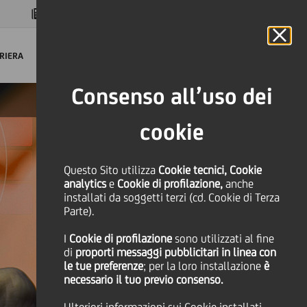
MAGAZINE
FAQ
CALENDARIO
NEL MONDO
IT
Language
Online Banking
RIERA
Consenso all’uso dei
cookie
Questo Sito utilizza
Cookie tecnici, Cookie
analytics
e
Cookie di profilazione,
anche
installati da soggetti terzi (cd. Cookie di Terza
Parte).
I
Cookie di profilazione
sono utilizzati al fine
di
proporti messaggi pubblicitari in linea con
le tue preferenze
; per la loro installazione
è
necessario il tuo previo consenso.