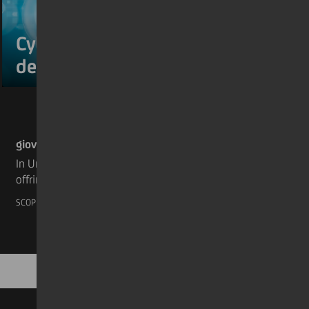
Cyber security: la chiave
della tua sicurezza online
giovedì 23 giugno 2022
In UniCredit lavoriamo quotidianamente per
offrire ai nostri stakeholder non solo i migliori
prodotti e servizi, ma anche per renderli
SCOPRI DI PIÙ
disponibili in modo digitale, integrato e
soprattutto sicuro. Grazie alla nostra nuova
campagna, che verrà lanciata a breve, potrai
imparare a vivere il digitale in modo sicuro
seguendo alcuni semplici ma essenziali
suggerimenti.