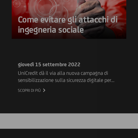
Come evitare gli attacchi di
ingegneria sociale
giovedì 15 settembre 2022
UniCredit dà il via alla nuova campagna di
sensibilizzazione sulla sicurezza digitale per
aiutarti a vivere in tutta tranquillità il web,
SCOPRI DI PIÙ
fornendoti dei suggerimenti per essere sempre
sicuro: come proteggere i tuoi dispositivi,
riconoscere un sito affidabile, evitare le
trappole dell'ingegneria sociale e altro ancora.