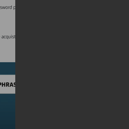
ssword perfetta, non violabile, non è solo possibile ma
 acquisti online in tutta sicurezza!