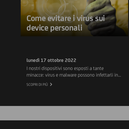
Come evitare i virus sui
device personali
lunedì 17 ottobre 2022
I nostri dispositivi sono esposti a tante
minacce: virus e malware possono infettarli in
tanti modi. Il secondo appuntamento della
SCOPRI DI PIÙ
campagna sulla sicurezza informatica presenta
alcune informazioni utili su come prevenire tali
rischi e far sì che i nostri device siano sicuri e
protetti