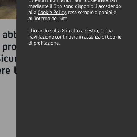
Ulteriori informazioni sui Cookie installati
mediante il Sito sono disponibili accedendo
alla
Cookie Policy
, resa sempre diponibile
all’interno del Sito.
Cliccando sulla X in alto a destra, la tua
ti abbiamo ormai decine di
navigazione continuerà in assenza di Cookie
di profilazione.
e proteggerli con password
sicurezza informatica quei
re la tua identità digitale