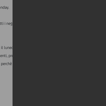
onday.
ti i negozi in tutto il mondo, grandi e piccoli,
 il lunedì immediatamente successivo al Black Friday.
enti, proprio quel lunedì facevano molti acquisti
o perchè non avevano trovato quello che cercavano.