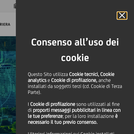
MAGAZINE
FAQ
CALENDARIO
NEL MONDO
IT
Language
Online Banking
RIERA
Consenso all’uso dei
cookie
Questo Sito utilizza
Cookie tecnici, Cookie
analytics
e
Cookie di profilazione,
anche
installati da soggetti terzi (cd. Cookie di Terza
Parte).
I
Cookie di profilazione
sono utilizzati al fine
di
proporti messaggi pubblicitari in linea con
le tue preferenze
; per la loro installazione
è
necessario il tuo previo consenso.