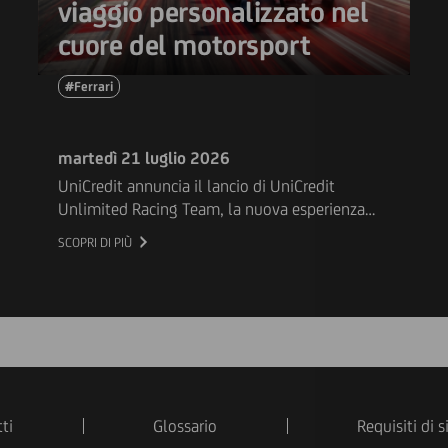
viaggio personalizzato nel
cuore del motorsport
#Ferrari
martedì 21 luglio 2026
UniCredit annuncia il lancio di UniCredit
Unlimited Racing Team, la nuova esperienza
digitale interattiva nata nell’ambito della
SCOPRI DI PIÙ
partnership pluriennale con Scuderia Ferrari HP.
L’iniziativa accompagna tutti gli appassionati di
automobilismo alla scoperta delle qualità che
stanno alla base di squadre di successo,
aiutandoli a individuare il ruolo che meglio
rappresenta il loro contributo all’interno di un
team.
ti
Glossario
Requisiti di 