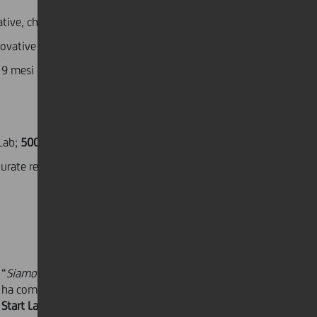
vative, che celebra in quest’edizione un esperimento
novative in Italia - solo 1.500 nel 2013 e
ben 16.500
 9 mesi del 2022.
 Lab;
500
quelle che abbiamo selezionato e accolto
rate realizzate in questi anni, nel corso delle quali le
“
Siamo orgogliosi del nostro lavoro in questi anni
–
ha commentato
Francesca Perrone, Responsabile
Start Lab & Development Programs
. -
Un lavoro