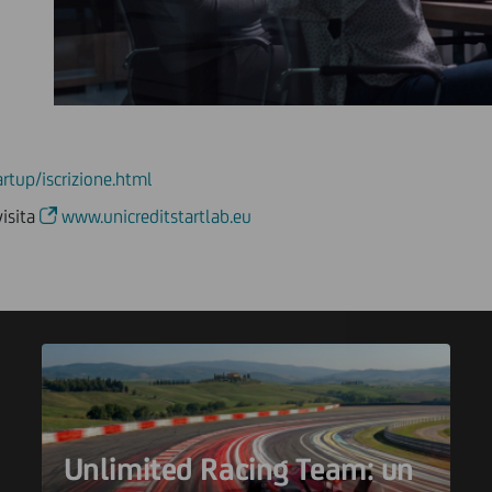
artup/iscrizione.html
visita
www.unicreditstartlab.eu
Unlimited Racing Team: un