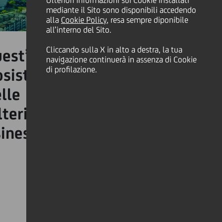
Ulteriori informazioni sui Cookie installati
mediante il Sito sono disponibili accedendo
alla
Cookie Policy
, resa sempre diponibile
all’interno del Sito.
Cliccando sulla X in alto a destra, la tua
uest’anno un anniversario
navigazione continuerà in assenza di Cookie
di profilazione.
osistema dell’innovazione,
e startup italiane stava
teriore testimonianza del
iness.