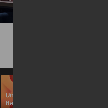
UniCredit è la Migliore
Banca d’Europa per il