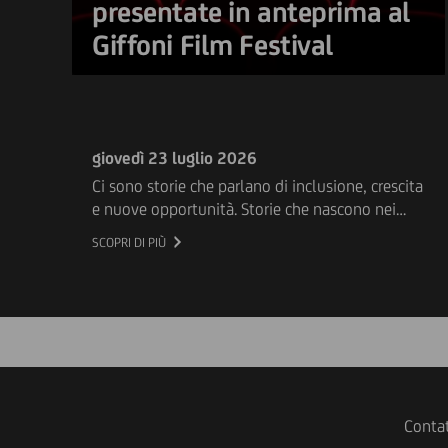
presentate in anteprima al
Giffoni Film Festival
giovedì 23 luglio 2026
Ci sono storie che parlano di inclusione, crescita
e nuove opportunità. Storie che nascono nei
territori e che, ogni giorno, contribuiscono a
SCOPRI DI PIÙ
migliorare la vita delle persone e delle
comunità. Per dare voce a queste esperienze
nasce "Il Dono delle Storie", il progetto
promosso da UniCredit in collaborazione con
Giffoni Innovation Hub che utilizza il linguaggio
del documentario per valorizzare il lavoro delle
organizzazioni del Terzo Settore e raccontarne
l'impatto sociale.
Contat