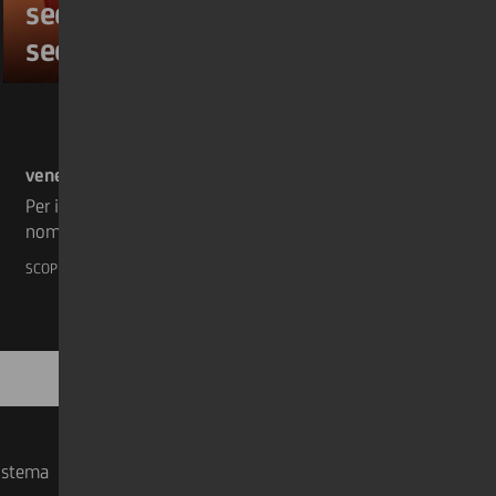
secondo anno consecutivo
secondo Euromoney
venerdì 17 luglio 2026
Per il secondo anno consecutivo, siamo stati
nominati Migliore Banca d’Europa agli
Euromoney Awards for Excellence 2026,
SCOPRI DI PIÙ
ottenendo complessivamente 12
riconoscimenti a livello europeo.
sistema