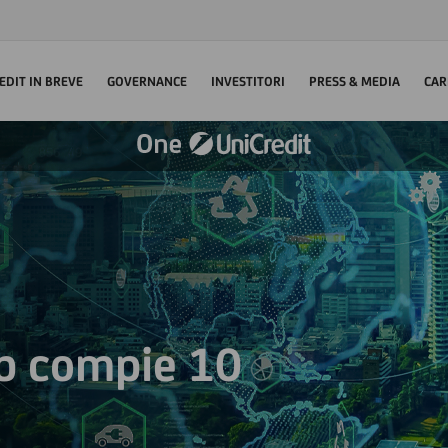
EDIT IN BREVE
GOVERNANCE
INVESTITORI
PRESS & MEDIA
CAR
ab compie 10