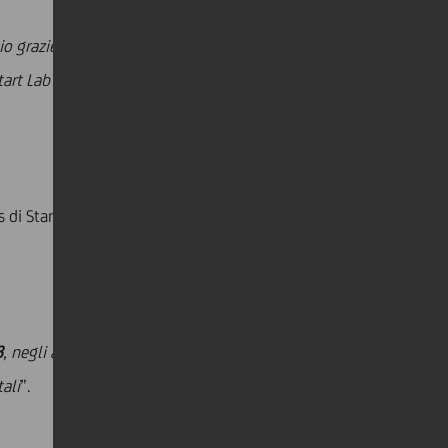
io grazie al programma di training manageriale
della
tart Lab fra esperti, opinion leaders, professionisti ed
di Start Lab di gestori dedicati alle loro esigenze
3
, negli anni, sono state le startup che sono diventate
tali
”.