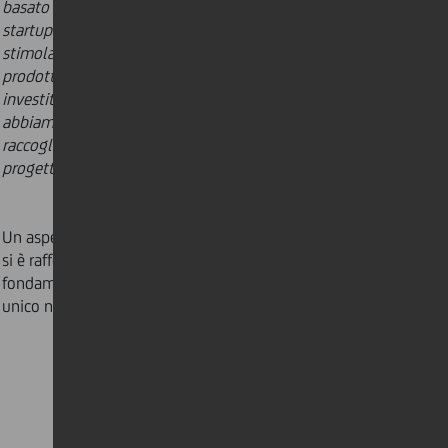
basato sulla creazione di connessioni, tra le migliori
startup italiane e le imprese del network di UniCredit,
stimolando sinergie commerciali, industriali e di
prodotto. E ancora su connessioni tra startup e
investitori, Venture Capital e business angel, con cui
abbiamo dato modo alle realtà più promettenti di
raccogliere capitali importanti per il proprio
progetto
.”
Un aspetto, quello dell’”innovazione di squadra”, che
si è rafforzato negli anni con altri elementi
fondamentali, in grado di rendere UniCredit Start Lab
unico nel suo genere.