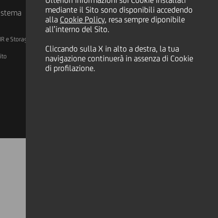
Ulteriori informazioni sui Cookie installati
mediante il Sito sono disponibili accedendo
sistema
alla
Cookie Policy
, resa sempre diponibile
all’interno del Sito.
IR e Storage
AML, Patriot Act e W-8BEN-E
Cliccando sulla X in alto a destra, la tua
ito
navigazione continuerà in assenza di Cookie
di profilazione.
Linkedin
X
Instagram
Facebook
YouTube
Tik Tok