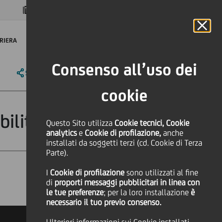
MAGAZINE
FAQ
CALENDARIO
NEL MONDO
IT
Language
Online Banking
RIERA
Consenso all’uso dei
SHARE
PRINT
SEND
cookie
ility
Questo Sito utilizza
Cookie tecnici, Cookie
analytics
e
Cookie di profilazione,
anche
installati da soggetti terzi (cd. Cookie di Terza
Parte).
I
Cookie di profilazione
sono utilizzati al fine
Finanziario
di
proporti messaggi pubblicitari in linea con
le tue preferenze
; per la loro installazione
è
necessario il tuo previo consenso.