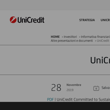
STRATEGIA
UNICR
HOME
Investitori
Informativa finanziar
Altre presentazioni e documenti
UniCredit
UniC
28
Novembre
Salva
2019
PDF
| UniCredit Committed to Sustain