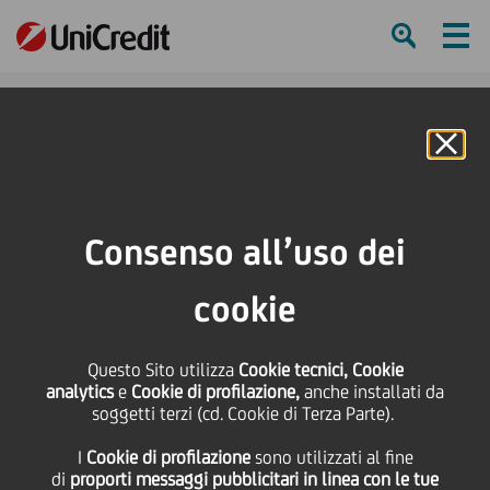
Ham
Se
Online Banking
HOME
Investitori
Informativa finanziaria
Risultati di Gruppo
Archivio Documenti
Consenso all’uso dei
"Blackout period" in previsione dei risultati del 4trim25 & FY25
cookie
SHARE
PRINT
SEND
"Blackout period" in
Questo Sito utilizza
Cookie tecnici, Cookie
analytics
e
Cookie di profilazione,
anche installati da
soggetti terzi (cd. Cookie di Terza Parte).
previsione dei risultati
I
Cookie di profilazione
sono utilizzati al fine
di
proporti messaggi pubblicitari in linea con le tue