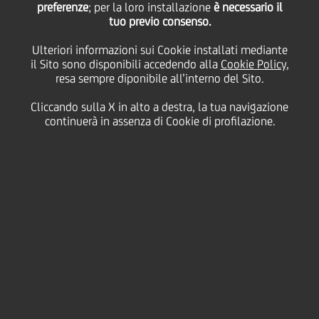
preferenze
del 4trim25 & FY25
; per la loro installazione
è necessario il
tuo previo consenso.
Ulteriori informazioni sui Cookie installati mediante
il Sito sono disponibili accedendo alla
Cookie Policy
,
26
08
Gennaio
Febbraio
resa sempre diponibile all’interno del Sito.
2026
2026
Cliccando sulla X in alto a destra, la tua navigazione
Salva
continuerà in assenza di Cookie di profilazione.
Finanziario
Contatti
Glossario