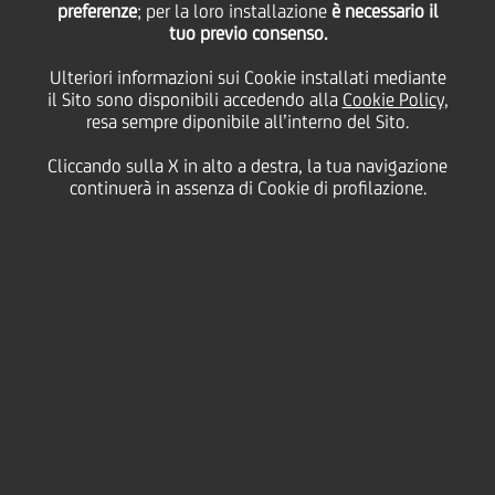
preferenze
; per la loro installazione
è necessario il
tuo previo consenso.
2trim25 & 1sem25
Ulteriori informazioni sui Cookie installati mediante
il Sito sono disponibili accedendo alla
Cookie Policy
,
(pubblicazione risultati
resa sempre diponibile all’interno del Sito.
Cliccando sulla X in alto a destra, la tua navigazione
e conference call)
continuerà in assenza di Cookie di profilazione.
23
Luglio
h 10:00 -
Milan
Salva
2025
h 12:00
Italy
Finanziario