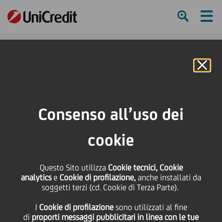
Ham
Se
Online Banking
HOME
Investitori
Informativa finanziaria
Risultati di Gruppo
Archivio Documenti
Consenso all’uso dei
Presentazione dei risultati di Gruppo 2trim25 & 1sem25 (pubblicazione
risultati e conference call)
cookie
SHARE
PRINT
SEND
Questo Sito utilizza
Cookie tecnici, Cookie
analytics
e
Cookie di profilazione,
anche installati da
Presentazione dei
soggetti terzi (cd. Cookie di Terza Parte).
I
Cookie di profilazione
sono utilizzati al fine
risultati di Gruppo
di
proporti messaggi pubblicitari in linea con le tue