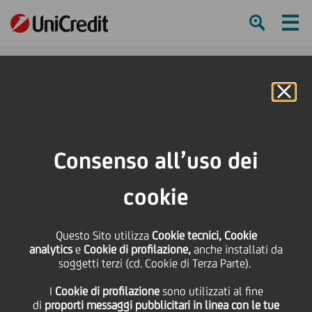
Ham
Se
Online Banking
HOME
Investitori
Informativa finanziaria
Risultati di Gruppo
Archivio Documenti
"Blackout period" in previsione dei risultati del 1trim21
Consenso all’uso dei
SHARE
PRINT
SEND
cookie
"Blackout period" in
Questo Sito utilizza
Cookie tecnici, Cookie
analytics
e
Cookie di profilazione,
anche installati da
previsione dei risultati
soggetti terzi (cd. Cookie di Terza Parte).
I
Cookie di profilazione
sono utilizzati al fine
del 1trim21
di
proporti messaggi pubblicitari in linea con le tue