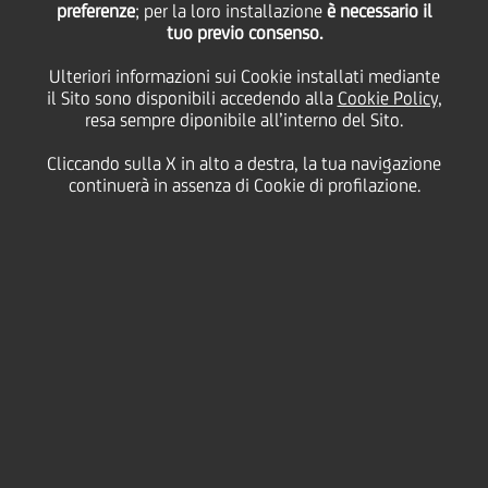
preferenze
; per la loro installazione
è necessario il
tuo previo consenso.
16
05
Ulteriori informazioni sui Cookie installati mediante
Aprile
Maggio
il Sito sono disponibili accedendo alla
Cookie Policy
,
2021
2021
resa sempre diponibile all’interno del Sito.
Salva
Cliccando sulla X in alto a destra, la tua navigazione
continuerà in assenza di Cookie di profilazione.
Finanziario
Contatti
Glossario
Requisiti di