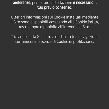
preferenze
e 1H18 (conference
; per la loro installazione
è necessario il
tuo previo consenso.
Ulteriori informazioni sui Cookie installati mediante
call)
il Sito sono disponibili accedendo alla
Cookie Policy
,
resa sempre diponibile all’interno del Sito.
Cliccando sulla X in alto a destra, la tua navigazione
07
Agosto
Salva
continuerà in assenza di Cookie di profilazione.
2018
Finanziario
PDF
| Download Comunicato Stsampa 2trim18
(617.83kb)
PDF
| Download Group Results Presentation 2Q18
(1.02mb)
PDF
| Download Divisional Database 2Q18
(924.25kb)
MP4