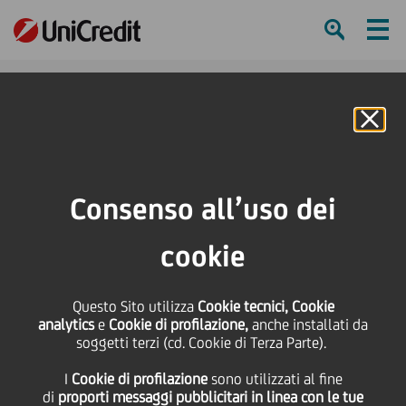
Ham
Se
Online Banking
HOME
Investitori
Informativa finanziaria
Risultati di Gruppo
Archivio Documenti
Consenso all’uso dei
Presentazione dei risultati di Gruppo 2Q18 e 1H18 (conference call)
cookie
SHARE
PRINT
SEND
Questo Sito utilizza
Presentazione dei
Cookie tecnici, Cookie
analytics
e
Cookie di profilazione,
anche installati da
soggetti terzi (cd. Cookie di Terza Parte).
risultati di Gruppo 2Q18
I
Cookie di profilazione
sono utilizzati al fine
di
proporti messaggi pubblicitari in linea con le tue