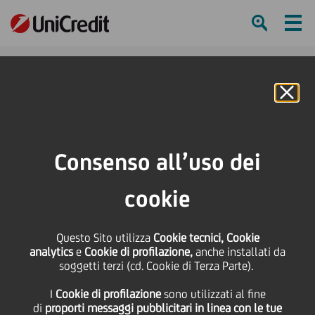
Ham
Se
Online Banking
HOME
Investitori
Informativa finanziaria
Calendario finanziario
Semestrale Consolidata al 30.6.2017
Consenso all’uso dei
SHARE
PRINT
SEND
cookie
Semestrale Consolidata
Questo Sito utilizza
Cookie tecnici, Cookie
analytics
e
Cookie di profilazione,
anche installati da
al 30.6.2017
soggetti terzi (cd. Cookie di Terza Parte).
I
Cookie di profilazione
sono utilizzati al fine
di
proporti messaggi pubblicitari in linea con le tue