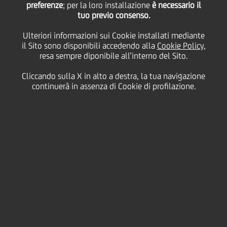
02
preferenze
; per la loro installazione
è necessario il
Agosto
Salva
tuo previo consenso.
2017
Ulteriori informazioni sui Cookie installati mediante
Finanziario
il Sito sono disponibili accedendo alla
Cookie Policy
,
resa sempre diponibile all’interno del Sito.
Cliccando sulla X in alto a destra, la tua navigazione
continuerà in assenza di Cookie di profilazione.
Contatti
Glossario
Requisiti di
sistema
Dati Societari
Disclaimer
Privacy