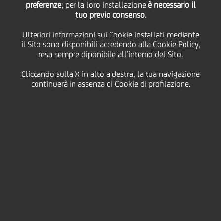
21
preferenze
; per la loro installazione
è necessario il
Maggio
Roma
Salva
tuo previo consenso.
2009
Ulteriori informazioni sui Cookie installati mediante
Finanziario
il Sito sono disponibili accedendo alla
Cookie Policy
,
resa sempre diponibile all’interno del Sito.
Cliccando sulla X in alto a destra, la tua navigazione
continuerà in assenza di Cookie di profilazione.
Contatti
Glossario
Requisiti di
sistema
Dati Societari
Disclaimer
Privacy