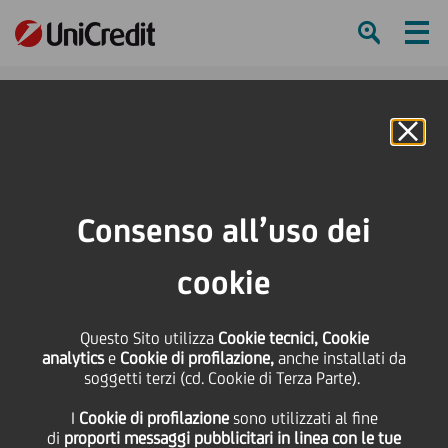
Ham
Se
Online Banking
HOME
Investitori
Informativa finanziaria
Calendario finanziario
UniCredit Group XII Italian Conference
Consenso all’uso dei
SHARE
PRINT
SEND
cookie
UniCredit Group XII
Questo Sito utilizza
Cookie tecnici, Cookie
analytics
e
Cookie di profilazione,
anche installati da
Italian Conference
soggetti terzi (cd. Cookie di Terza Parte).
I
Cookie di profilazione
sono utilizzati al fine
di
proporti messaggi pubblicitari in linea con le tue