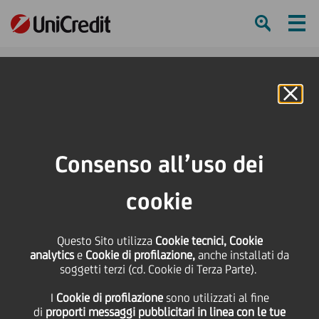
Ham
Se
Online Banking
HOME
Investitori
Informativa finanziaria
Calendario finanziario
Stacco cedola
Consenso all’uso dei
SHARE
PRINT
SEND
cookie
Stacco cedola
Questo Sito utilizza
Cookie tecnici, Cookie
analytics
e
Cookie di profilazione,
anche installati da
soggetti terzi (cd. Cookie di Terza Parte).
21
Maggio
Salva
I
Cookie di profilazione
sono utilizzati al fine
2007
di
proporti messaggi pubblicitari in linea con le tue