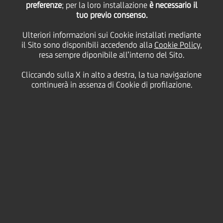
preferenze
; per la loro installazione
è necessario il
Finanziario
tuo previo consenso.
Ulteriori informazioni sui Cookie installati mediante
il Sito sono disponibili accedendo alla
Cookie Policy
,
resa sempre diponibile all’interno del Sito.
Cliccando sulla X in alto a destra, la tua navigazione
continuerà in assenza di Cookie di profilazione.
Contatti
Glossario
Requisiti di
sistema
Dati Societari
Disclaimer
Privacy
Cookie policy
Le tue scelte sui Cookie