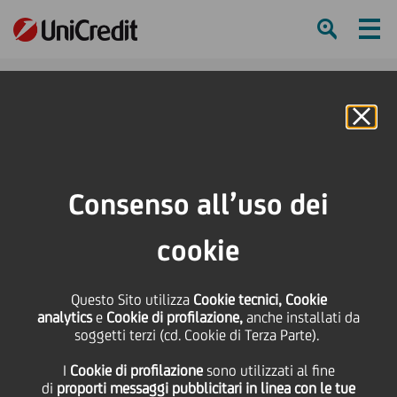
Ham
Se
Online Banking
HOME
Investitori
Informativa finanziaria
Calendario finanziario
UNICREDIT GROUP - 2nd Quarter 2007 Results
Consenso all’uso dei
SHARE
PRINT
SEND
cookie
UNICREDIT GROUP -
Questo Sito utilizza
Cookie tecnici, Cookie
analytics
e
Cookie di profilazione,
anche installati da
2nd Quarter 2007
soggetti terzi (cd. Cookie di Terza Parte).
I
Cookie di profilazione
sono utilizzati al fine
Results
di
proporti messaggi pubblicitari in linea con le tue