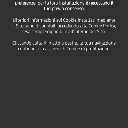
preferenze
; per la loro installazione
è necessario il
tuo previo consenso.
03
Ulteriori informazioni sui Cookie installati mediante
Agosto
Milano
Salva
il Sito sono disponibili accedendo alla
Cookie Policy
,
2007
resa sempre diponibile all’interno del Sito.
Finanziario
Cliccando sulla X in alto a destra, la tua navigazione
continuerà in assenza di Cookie di profilazione.
UNICREDIT GROUP - 2ND QUARTER 2007 RESULTS
PDF
| Scarica presentazione
(363.84kb)
XLS
| Divisional Database
(794.58kb)
SCARICA MP3