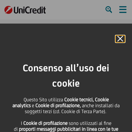
Ham
Se
Online Banking
HOME
Investitori
Informativa finanziaria
Calendario finanziario
SG Conference "The Premium Review"
Consenso all’uso dei
SHARE
PRINT
SEND
cookie
SG Conference "The
Questo Sito utilizza
Cookie tecnici, Cookie
analytics
e
Cookie di profilazione,
anche installati da
Premium Review"
soggetti terzi (cd. Cookie di Terza Parte).
I
Cookie di profilazione
sono utilizzati al fine
di
proporti messaggi pubblicitari in linea con le tue