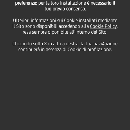
01
preferenze
; per la loro installazione
è necessario il
Dicembre
Paris
Salva
tuo previo consenso.
2005
Ulteriori informazioni sui Cookie installati mediante
Finanziario
il Sito sono disponibili accedendo alla
Cookie Policy
,
resa sempre diponibile all’interno del Sito.
Cliccando sulla X in alto a destra, la tua navigazione
continuerà in assenza di Cookie di profilazione.
Contatti
Glossario
Requisiti di
sistema
Dati Societari
Disclaimer
Privacy