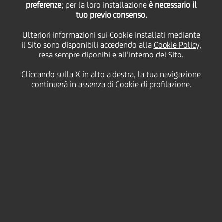
11
preferenze
; per la loro installazione
è necessario il
Aprile
New York
Salva
tuo previo consenso.
2005
Ulteriori informazioni sui Cookie installati mediante
Finanziario
il Sito sono disponibili accedendo alla
Cookie Policy
,
resa sempre diponibile all’interno del Sito.
Cliccando sulla X in alto a destra, la tua navigazione
continuerà in assenza di Cookie di profilazione.
Contatti
Glossario
Requisiti di
sistema
Dati Societari
Disclaimer
Privacy