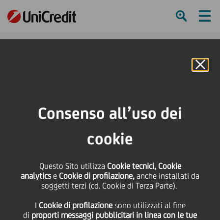
Ham
Se
Online Banking
HOME
Investitori
Informativa finanziaria
Calendario finanziario
Morgan Stanley Italian Investor Conference
Consenso all’uso dei
SHARE
PRINT
SEND
cookie
Morgan Stanley Italian
Questo Sito utilizza
Cookie tecnici, Cookie
analytics
e
Cookie di profilazione,
anche installati da
Investor Conference
soggetti terzi (cd. Cookie di Terza Parte).
I
Cookie di profilazione
sono utilizzati al fine
di
proporti messaggi pubblicitari in linea con le tue