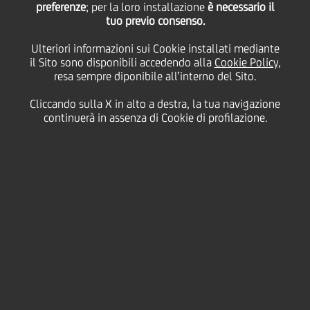
04
preferenze
; per la loro installazione
è necessario il
Ottobre
London
Salva
tuo previo consenso.
2005
Ulteriori informazioni sui Cookie installati mediante
Finanziario
il Sito sono disponibili accedendo alla
Cookie Policy
,
resa sempre diponibile all’interno del Sito.
Cliccando sulla X in alto a destra, la tua navigazione
continuerà in assenza di Cookie di profilazione.
Contatti
Glossario
Requisiti di
sistema
Dati Societari
Disclaimer
Privacy