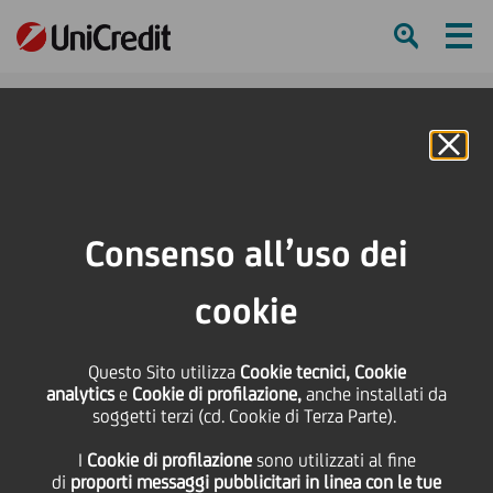
Ham
Se
Online Banking
HOME
Investitori
Informativa finanziaria
Calendario finanziario
Merrill Lynch Banking & Insurance Conference
Consenso all’uso dei
SHARE
PRINT
SEND
cookie
Merrill Lynch Banking &
Questo Sito utilizza
Cookie tecnici, Cookie
analytics
e
Cookie di profilazione,
anche installati da
Insurance Conference
soggetti terzi (cd. Cookie di Terza Parte).
I
Cookie di profilazione
sono utilizzati al fine
di
proporti messaggi pubblicitari in linea con le tue