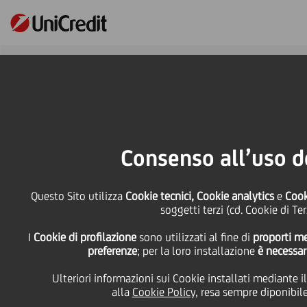
Online Banking
HOME
Investitori
Investitori nel segmento azionario
Dividendi
Consenso all’uso d
SHARE
PRINT
SEND
Questo Sito utilizza
Cookie tecnici, Cookie analytics
e
Cook
Torna a investitori nel segmento azionario
soggetti terzi (cd. Cookie di Te
Dividendi
I
Cookie di profilazione
sono utilizzati al fine di
proporti me
preferenze
; per la loro installazione
è necessar
Ulteriori informazioni sui Cookie installati mediante i
alla
Cookie Policy
, resa sempre diponibile 
Politica su distribuzione