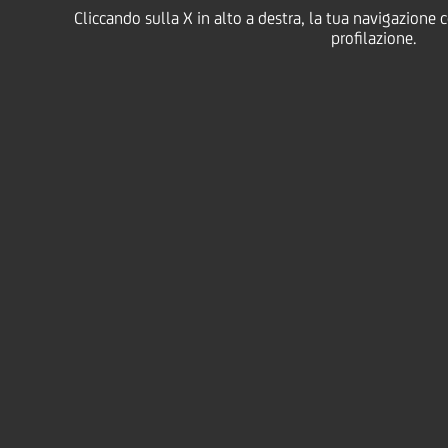
Cliccando sulla X in alto a destra, la tua navigazione 
e dividendi
profilazione.
Il piano strategico "UniCredit Unlimited" delinea la
nostra ambizione di continuare a creare valore per gli
azionisti come priorità, attraverso il miglioramento
della nostra redditività e dei parametri per azione.
La distribuzione è prevista attraverso un mix di
dividendi in contanti e riacquisto di azioni (soggetto
all'approvazione della vigilanza e degli azionisti).
Per il 2025, la distribuzione ordinaria complessiva di
9,5 miliardi è composta da una componente sotto
forma di dividendo in contanti per 4,74 miliardi €,
equivalente a un Dividendo Per Azione ("DPS") di
2,40 €, e da una componente sotto forma di