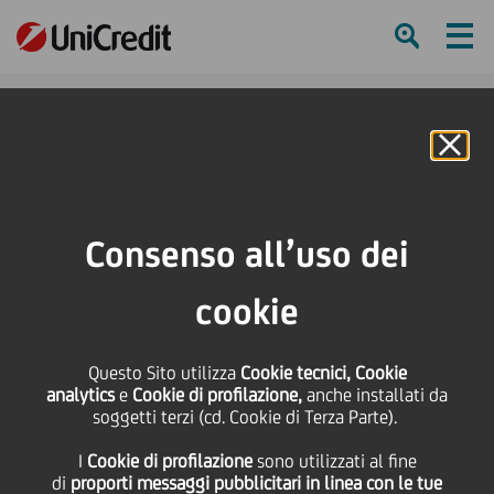
Ham
Se
Online Banking
HOME
Governance
Management
Richard Burton
Consenso all’uso dei
SHARE
PRINT
SEND
cookie
Questo Sito utilizza
Cookie tecnici, Cookie
analytics
e
Cookie di profilazione,
anche installati da
soggetti terzi (cd. Cookie di Terza Parte).
I
Cookie di profilazione
sono utilizzati al fine
di
proporti messaggi pubblicitari in linea con le tue