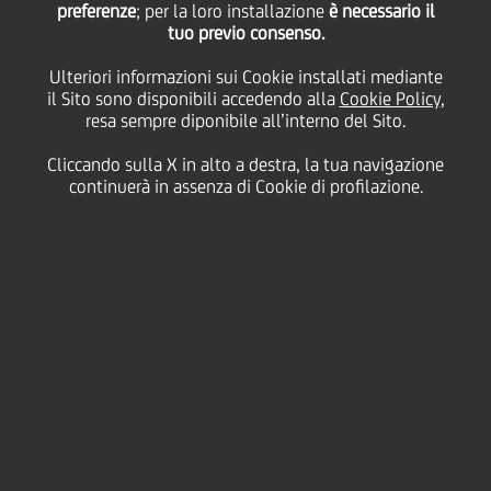
preferenze
; per la loro installazione
è necessario il
tuo previo consenso.
venerdì 12 marzo 2021
Ulteriori informazioni sui Cookie installati mediante
il Sito sono disponibili accedendo alla
Cookie Policy
,
resa sempre diponibile all’interno del Sito.
"
I leader pensano di dover
Cliccando sulla X in alto a destra, la tua navigazione
comunicare i dati e che non
continuerà in assenza di Cookie di profilazione.
ci sia spazio per lo
storytelling
", dice
Karen Eber
2:00 MIN