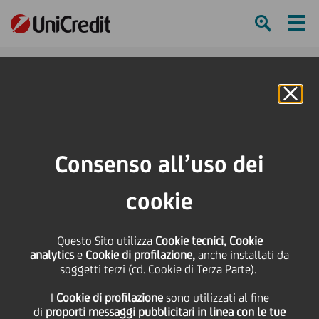
Ham
Se
Online Banking
Consenso all’uso dei
cookie
Questo Sito utilizza
Cookie tecnici, Cookie
3 MOTIVI STRATEGICI PER
analytics
e
Cookie di profilazione,
anche installati da
soggetti terzi (cd. Cookie di Terza Parte).
USARE LO STORYTELLING
I
Cookie di profilazione
sono utilizzati al fine
NELLA LEADERSHIP
di
proporti messaggi pubblicitari in linea con le tue