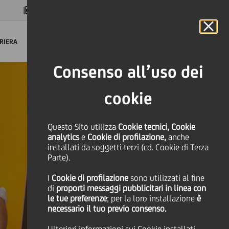
MAGAZINE
FAQ
CALENDARIO
NEL MONDO
IT
Language
Online Banking
RIERA
Consenso all’uso dei
cookie
Questo Sito utilizza
Cookie tecnici, Cookie
analytics
e
Cookie di profilazione,
anche
installati da soggetti terzi (cd. Cookie di Terza
Parte).
I
Cookie di profilazione
sono utilizzati al fine
di
proporti messaggi pubblicitari in linea con
le tue preferenze
; per la loro installazione
è
necessario il tuo previo consenso.