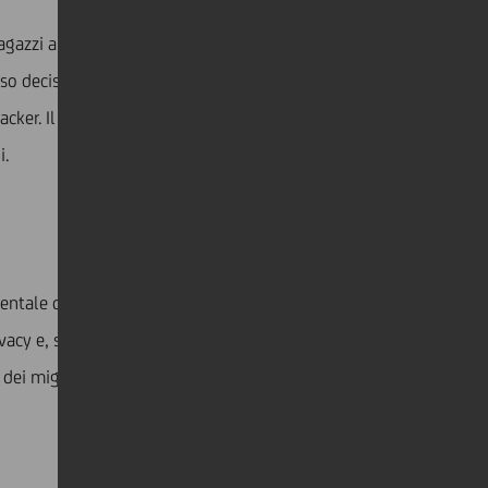
ragazzi ammette di essere costantemente online. Se
decisionale li preparerà per il giorno in cui
hacker. Il seguente articolo del New York Times fornisce
i.
tale degli adolescenti, nonostante i rischi. “La
vacy e, soprattutto, formare i propri figli a un
dei migliori social network per i bambini e dei modi