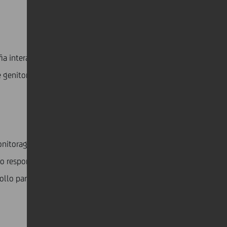
grafia interattiva o le avventure matematiche. Common
 genitori ed educatori.
itoraggio dei siti visitati e degli orari di accesso e
odo responsabile per introdurre i bambini al mondo di
lo parentale su tutti i vostri dispositivi.