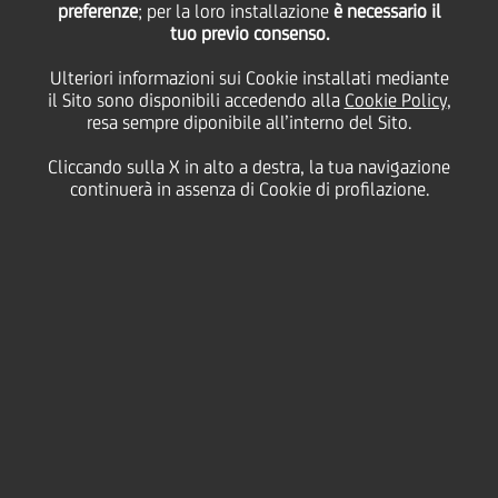
preferenze
; per la loro installazione
è necessario il
tuo previo consenso.
lunedì 07 dicembre 2020
Ulteriori informazioni sui Cookie installati mediante
il Sito sono disponibili accedendo alla
Cookie Policy
,
resa sempre diponibile all’interno del Sito.
Cliccando sulla X in alto a destra, la tua navigazione
continuerà in assenza di Cookie di profilazione.
07 December 2020
Per la maggiore autonomia
nei team che lavorano da
remoto, i leader hanno la
grande responsabilità di
garantire che le loro squadre
siano produttive, inclusive e