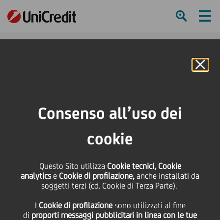
Ham
Se
Online Banking
Consenso all’uso dei
cookie
Questo Sito utilizza
Cookie tecnici, Cookie
analytics
e
Cookie di profilazione,
anche installati da
soggetti terzi (cd. Cookie di Terza Parte).
LE 5 REGOLE PER GUIDARE I
I
Cookie di profilazione
sono utilizzati al fine
TEAM DA REMOTO
di
proporti messaggi pubblicitari in linea con le tue