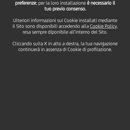
preferenze
; per la loro installazione
è necessario il
tuo previo consenso.
martedì 29 giugno 2021
Ulteriori informazioni sui Cookie installati mediante
il Sito sono disponibili accedendo alla
Cookie Policy
,
resa sempre diponibile all’interno del Sito.
Recentemente abbiamo
Cliccando sulla X in alto a destra, la tua navigazione
sentito molto parlare di
continuerà in assenza di Cookie di profilazione.
bitcoin. Quanto sono
interessanti per gli
investitori?
2:00 MIN