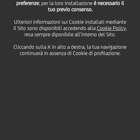
preferenze
; per la loro installazione
è necessario il
tuo previo consenso.
giovedì 16 dicembre 2021
Ulteriori informazioni sui Cookie installati mediante
il Sito sono disponibili accedendo alla
Cookie Policy
,
resa sempre diponibile all’interno del Sito.
UniCredit sostiene la nuova
Cliccando sulla X in alto a destra, la tua navigazione
campagna televisiva sulla
continuerà in assenza di Cookie di profilazione.
sicurezza informatica
progettata per aumentare la
consapevolezza dei clienti in
Italia sulle frodi online e le
minacce informatiche.
2:00 MIN