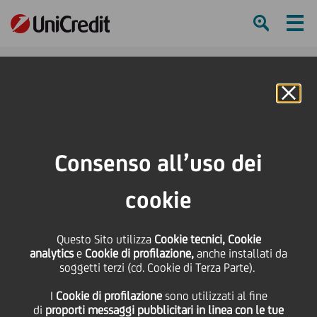
Ham
Se
Online Banking
HOME
Privacy
Consenso all’uso dei
SHARE
PRINT
SEND
cookie
Privacy
Questo Sito utilizza
Cookie tecnici, Cookie
analytics
e
Cookie di profilazione,
anche installati da
soggetti terzi (cd. Cookie di Terza Parte).
Privacy Policy dei siti web
I
Cookie di profilazione
sono utilizzati al fine
di
proporti messaggi pubblicitari in linea con le tue