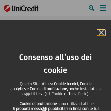
Ham
Se
Online Banking
HOME
Press & Media
Comunicati stampa
UniCredit sottoscrive minibond da 10 milioni di euro emesso dall'azienda
Consenso all’uso dei
padovana De Angeli Prodotti
cookie
SHARE
PRINT
SEND
UniCredit sottoscrive
Questo Sito utilizza
Cookie tecnici, Cookie
analytics
e
Cookie di profilazione,
anche installati da
soggetti terzi (cd. Cookie di Terza Parte).
minibond da 10 milioni
I
Cookie di profilazione
sono utilizzati al fine
di
proporti messaggi pubblicitari in linea con le tue