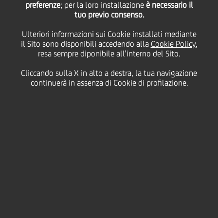
preferenze
di euro emesso
; per la loro installazione
è necessario il
tuo previo consenso.
Ulteriori informazioni sui Cookie installati mediante
dall'azienda padovana
il Sito sono disponibili accedendo alla
Cookie Policy
,
resa sempre diponibile all’interno del Sito.
De Angeli Prodotti
Cliccando sulla X in alto a destra, la tua navigazione
continuerà in assenza di Cookie di profilazione.
06 Agosto
2019 - h 11:00
Business
UniCredit ha sottoscritto un prestito obbligazionario
da 10 milioni di euro emesso da De Angeli Prodotti
Srl, impresa con sede a Bagnoli di Sopra (Padova),
azienda operante nel settore dell'energia, per il
quale produce una vasta gamma di conduttori in
rame, alluminio, leghe e materiali compositi.
Il prestito obbligazionario, non convertibile e non
subordinato e della durata di 7 anni, è finalizzato a