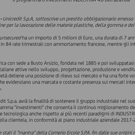
 -
Unicredit S.p.A, sottoscrive un prestito obbligazionario emesso 
ne per la lavorazione delle materie plastiche, della gomma e dei 
unsecured
ha un importo di 5 milioni di Euro, una durata di 7 ann
o in 84 rate trimestrali con ammortamento francese, mentre gli in
rica con sede a Busto Arsizio, fondata nel 1885 e poi sviluppatas
 italiane attive nello sviluppo, progettazione, produzione e vend
ietà detiene una posizione di rilevo sul mercato e ha una forte v
 che evidenziano una marcata e costante presenza sui mercati inte
.
it S.p.a. avrà la finalità di sostenere il gruppo industriale nel su
gramma "investimenti" che consenta il continuo miglioramento d
e tecnologica anche rispetto ai più recenti paradigmi di INDUSTRI
la clientela, in conformità al piano industriale aziendale 2017-
stati il "mantra" della Comerio Ercole S.P.A. fin dalle sue origini