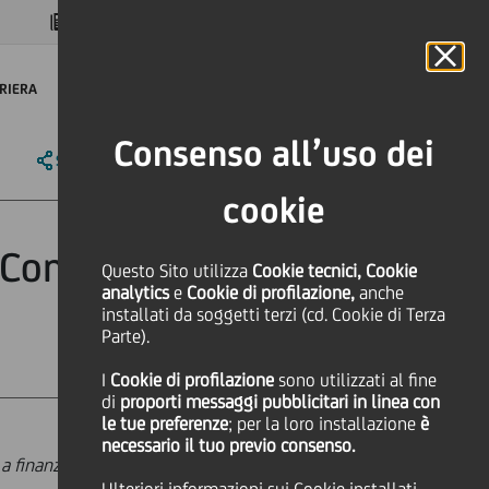
MAGAZINE
FAQ
CALENDARIO
NEL MONDO
IT
Language
Online Banking
RIERA
Consenso all’uso dei
SHARE
PRINT
SEND
cookie
 Comerio Ercole
Questo Sito utilizza
Cookie tecnici, Cookie
analytics
e
Cookie di profilazione,
anche
installati da soggetti terzi (cd. Cookie di Terza
Parte).
I
Cookie di profilazione
sono utilizzati al fine
di
proporti messaggi pubblicitari in linea con
le tue preferenze
; per la loro installazione
è
necessario il tuo previo consenso.
a finanziare