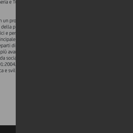
eria e Turchia.
on un processo produttivo integrato
 della progettazione e costruzione di
i e per applicazioni speciali. La
ncipale di Busto Arsizio su un'area di
reparti di lavorazioni meccaniche,
iù avanzati sistemi (2D - 3D - VR -
nda socialmente responsabile sotto il
4001:2004. Sviluppa costantemente
a e sviluppo quale laboratorio