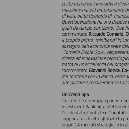
costantemente innovativi è divenut
macchine ma più propriamente di 
di vista della tipologia di finanz
Quest'operazione ha una duplice va
quali da tempo puntiamo. Due front
commentato
Riccardo Comerio, 
il proprio primo "minibond" in Lo
sostegno dell'economia reale dell
"
Comerio Ercole S.p.A., rappresent
ricerca ed innovazione tecnologic
tratta di un'eccellenza nel progra
commentato
Giovanni Ronca, Co-H
del territorio che la Banca, oltre
alle piccole e medie imprese l'acc
UniCredit Spa
UniCredit è un Gruppo paneurope
Investment Banking perfettamente 
Occidentale, Centrale e Orientale
supportare a livello globale la pr
propri 14 mercati strategici e in 