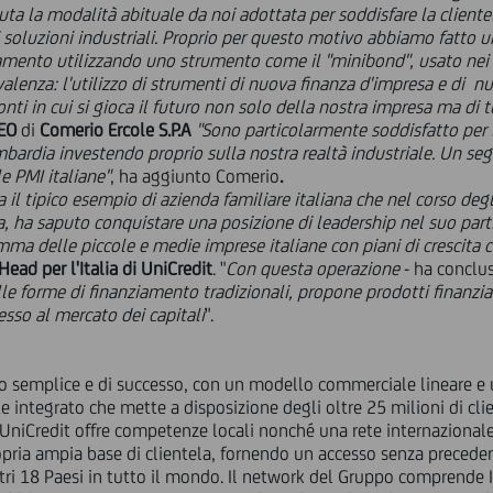
a la modalità abituale da noi adottata per soddisfare la clientela
soluzioni industriali. Proprio per questo motivo abbiamo fatto u
iamento utilizzando uno strumento come il "minibond", usato nei p
lenza: l'utilizzo di strumenti di nuova finanza d'impresa e di nu
i in cui si gioca il futuro non solo della nostra impresa ma di tu
CEO
di
Comerio Ercole S.P.A
"Sono particolarmente soddisfatto per la
mbardia investendo proprio sulla nostra realtà industriale. Un s
e PMI italiane"
, ha aggiunto
Comerio
.
a il tipico esempio di azienda familiare italiana che nel corso de
a, ha saputo conquistare una posizione di leadership nel suo part
mma delle piccole e medie imprese italiane con piani di crescita c
ead per l'Italia di UniCredit
. "
Con questa operazione
- ha conclu
 alle forme di finanziamento tradizionali, propone prodotti finanz
esso al mercato dei capitali
".
o semplice e di successo, con un modello commerciale lineare 
integrato che mette a disposizione degli oltre 25 milioni di clie
. UniCredit offre competenze locali nonché una rete internaziona
opria ampia base di clientela, fornendo un accesso senza preceden
altri 18 Paesi in tutto il mondo. Il network del Gruppo comprende 