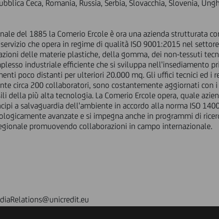
ubblica Ceca, Romania, Russia, Serbia, Slovacchia, Slovenia, Ungh
anale del 1885 la Comerio Ercole è ora una azienda strutturata c
 servizio che opera in regime di qualità ISO 9001:2015 nel settore
zioni delle materie plastiche, della gomma, dei non-tessuti tecnic
esso industriale efficiente che si sviluppa nell'insediamento pri
enti poco distanti per ulteriori 20.000 mq. Gli uffici tecnici ed i 
e circa 200 collaboratori, sono costantemente aggiornati con i p
i della più alta tecnologia. La Comerio Ercole opera, quale azie
rincipi a salvaguardia dell'ambiente in accordo alla norma ISO 1
nologicamente avanzate e si impegna anche in programmi di ricerc
 regionale promuovendo collaborazioni in campo internazionale.
diaRelations@unicredit.eu