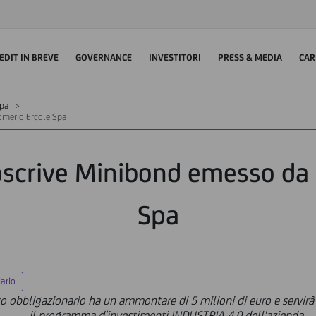
EDIT IN BREVE
GOVERNANCE
INVESTITORI
PRESS & MEDIA
CAR
mpa
omerio Ercole Spa
oscrive Minibond emesso da
Spa
iario
ito obbligazionario ha un ammontare di 5 milioni di euro e servirà 
il programma d'investimenti INDUSTRIA 4.0 dell'azienda