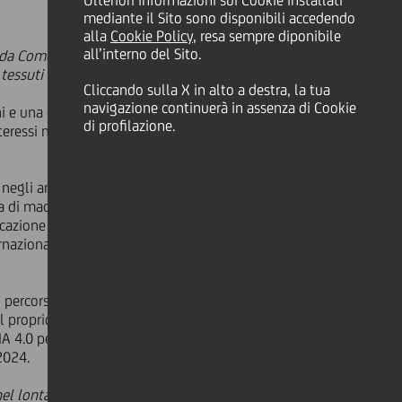
Ulteriori informazioni sui Cookie installati
mediante il Sito sono disponibili accedendo
alla
Cookie Policy
, resa sempre diponibile
all’interno del Sito.
da Comerio Ercole S.p.A., azienda
tessuti non-tessuti.
Cliccando sulla X in alto a destra, la tua
navigazione continuerà in assenza di Cookie
i e una cedola annuale variabile del
di profilazione.
teressi maturati saranno corrisposti
i negli anni in maniera considerevole,
ita di macchine ed impianti completi
ocazione all'esportazione, come
rnazionali con una quota di fatturato
o percorso di crescita e di sviluppo
el proprio posizionamento di mercato
A 4.0 per soddisfare le molteplici e
2024.
 nel lontano 1885 e l'essere