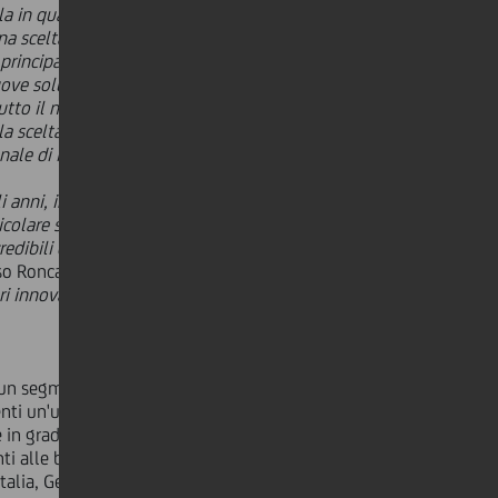
 in qualità di fornitore non solo di
na scelta innovativa anche dal punto
rincipali mercati internazionali.
ove soluzioni Industria 4.0 sulle
tto il manifatturiero italiano"
ha
 scelta di UniCredit di sottoscrivere
egnale di impegno concreto a
gli anni, investendo costantemente in
icolare segmento di mercato. Si
redibili e sostenibili nel tempo
", ha
so Ronca -
dimostriamo alle aziende
iari innovativi che consentono anche
e un segmento Corporate &
nti un'unica rete in Europa
le in grado di accompagnare e
ti alle banche leader presenti nei
Italia, Germania, Austria, Bosnia ed