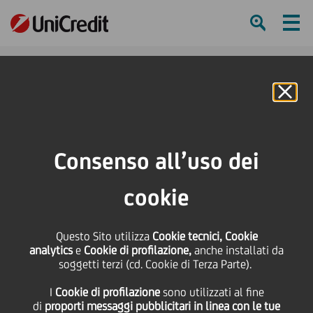
Ham
Se
Online Banking
HOME
Press & Media
Comunicati stampa
UniCredit e FinecoBank: le prime banche in regime di cooperative compliance
Consenso all’uso dei
con l'Agenzia delle Entrate
cookie
SHARE
PRINT
SEND
UniCredit e FinecoBank:
Questo Sito utilizza
Cookie tecnici, Cookie
analytics
e
Cookie di profilazione,
anche installati da
soggetti terzi (cd. Cookie di Terza Parte).
le prime banche in
I
Cookie di profilazione
sono utilizzati al fine
di
proporti messaggi pubblicitari in linea con le tue