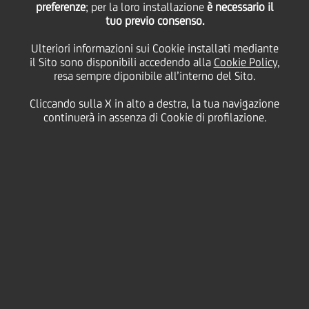
regime di cooperative
preferenze
; per la loro installazione
è necessario il
tuo previo consenso.
Ulteriori informazioni sui Cookie installati mediante
compliance con
il Sito sono disponibili accedendo alla
Cookie Policy
,
resa sempre diponibile all’interno del Sito.
l'Agenzia delle Entrate
Cliccando sulla X in alto a destra, la tua navigazione
continuerà in assenza di Cookie di profilazione.
21 Luglio
2017 - h 12:30
Finanziario
UNICREDIT e FINECOBANK sono le prime banche in
Italia a essere state ammesse al regime della
cooperative compliance
("
regime di adempimento
collaborativo" ex
artt. 3-7 del Dlgs. n. 128/2015).
I provvedimenti di ammissione delle società, a firma
del Direttore Centrale Accertamento dell'Agenzia
delle Entrate, sono stati notificati nei giorni scorsi a
conclusione del procedimento di verifica dei requisiti