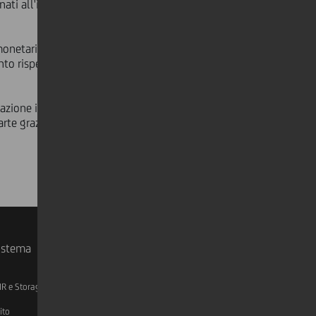
ati all'incremento dell'attività
 monetaria eccezionalmente bassi, gli
o rispetto al 2013. Il target per lo
zazione indebolirà ulteriormente lo
arte grazie al fatto che le banche
sistema
IR e Storage
AML, Patriot Act e W-8BEN-E
ito