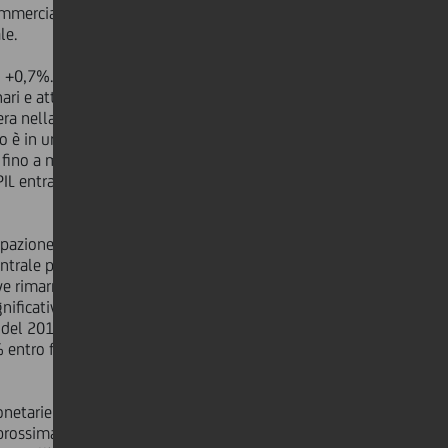
ommerciali tra i Paesi europei
le.
 un +0,7%. UniCredit prevede una
ri e attrezzature, in un contesto di
bera nella spesa di famiglie e imprese
 è in una fase di risalita e che
o fino a metà anno). In questo
IL entrare in traiettoria discendente
ccupazione sufficientemente buoni da
entrale passerà dall'acquisto di asset
reve rimarranno bassi per un lungo
nificativa crescita dei tassi a lungo
 del 2014. I rendimenti dei Bund
% entro fine anno, con lo spread UST-
tarie restrittive dagli Stati Uniti e
a prossima mossa sarà probabilmente