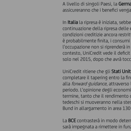
A livello di singoli Paesi, la
Germa
assicureranno che i benefici vengan
In
Italia
la ripresa è iniziata, seb
continuazione della ripresa delle 
condizioni creditizie ancora restri
è probabilmente finita, i consumi p
l'occupazione non si riprenderà in
contesto, UniCredit vede il defici
solo nel 2015, dopo che avrà toc
UniCredit ritiene che gli
Stati Unit
completare il tapering entro la fin
alla
forward guidance
, attraverso
periodo. L'opinione degli economis
termine, tanto che il rendimento
tedeschi si muoveranno nella stes
Bund in allargamento in area 130
La
BCE
contrasterà in modo determi
sarà impegnata a rimettere in fu