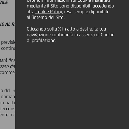
Ulteriori informazioni sui Cookie installati
NTALE
mediante il Sito sono disponibili accedendo
alla
Cookie Policy
, resa sempre diponibile
all’interno del Sito.
E AL RISCHIO
Cliccando sulla X in alto a destra, la tua
navigazione continuerà in assenza di Cookie
di profilazione.
o previsionale Outlook 2014.
continuando e la crescita nei paesi
arà finalmente in grado di cambiare
izzato da abbondante liquidità nelle
 commenta
Marco Valli
, Capo
o del +1,5% rispetto al -0,4% del
a domanda di beni strumentali finora
 impatti positivi sul mercato del
dei consumi privati - favorita anche
ente moderata. Il rischio deflazione è