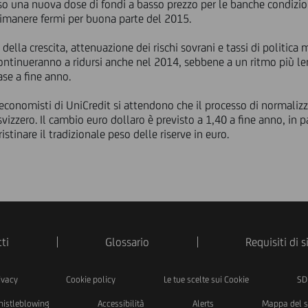
erso una nuova dose di fondi a basso prezzo per le banche condizion
a rimanere fermi per buona parte del 2015.
della crescita, attenuazione dei rischi sovrani e tassi di politica
ntinueranno a ridursi anche nel 2014, sebbene a un ritmo più lent
se a fine anno.
i economisti di UniCredit si attendono che il processo di normaliz
svizzero. Il cambio euro dollaro è previsto a 1,40 a fine anno, in p
istinare il tradizionale peso delle riserve in euro.
ti
Glossario
Requisiti di 
ivacy
Cookie policy
Le tue scelte sui Cookie
SD
istleblowing
Accessibilità
Alerts
Mappa del s