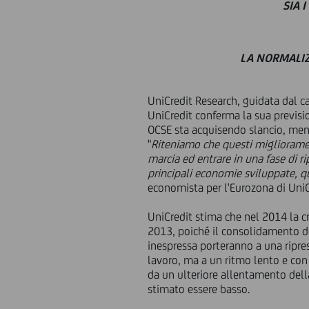
SIA 
LA NORMALIZ
UniCredit Research, guidata dal c
UniCredit conferma la sua previsi
OCSE sta acquisendo slancio, ment
"
Riteniamo che questi migliorame
marcia ed entrare in una fase di r
principali economie sviluppate, q
economista per l'Eurozona di UniC
UniCredit stima che nel 2014 la cre
2013, poiché il consolidamento de
inespressa porteranno a una ripres
lavoro, ma a un ritmo lento e con 
da un ulteriore allentamento della
stimato essere basso.