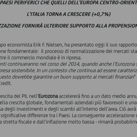
I PAESI PERIFERICI CHE QUELLI DELL'EUROPA CENTRO-ORIE
L'ITALIA TORNA A CRESCERE (+0,7%)
ZAZIONE FORNIRÀ ULTERIORE SUPPORTO ALLA PROPENSION
apo economista Erik F. Nielsen, ha presentato oggi il suo rapport
one fondamentale: il processo di normalizzazione dei mercati sta 
re il commercio mondiale è in ripresa.
nti continueranno nel corso del 2014, quando anche l'Eurozona s
ipresa sostenibile. In un contesto che continua ad essere caratter
uesto dovrebbe garantire un buon supporto ai mercati finanziari
"
redit.
scita del PIL nell'
Eurozona
accelererà fino a un dato medio annu
lla crescita globale, fondamentali aziendali più favorevoli e un
a degli investimenti e degli scambi all'interno dell'area. Ciò avrà
significative differenze tra i Paesi. La conseguente accelerazione 
 stretta fiscale e dall'inflazione molto bassa - rimarrà probabilm