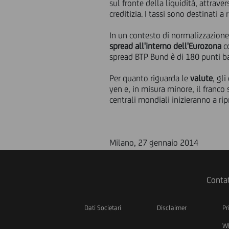
sul fronte della liquidità, attrav
creditizia. I tassi sono destinati 
In un contesto di normalizzazione 
spread all'interno dell'Eurozona
co
spread BTP Bund è di 180 punti ba
Per quanto riguarda le
valute
, gl
yen e, in misura minore, il franco 
centrali mondiali inizieranno a ripr
Milano, 27 gennaio 2014
Contat
Dati Societari
Disclaimer
Pr
Wh