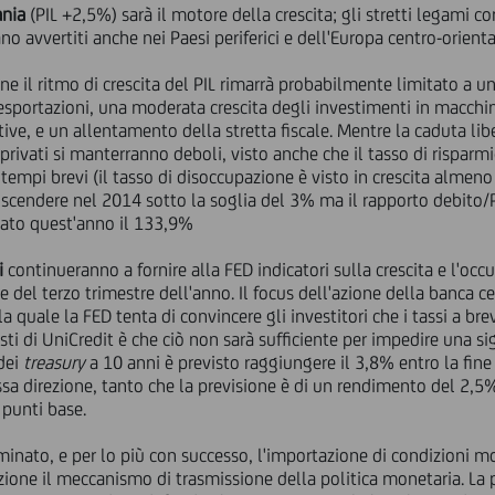
nia
(PIL +2,5%) sarà il motore della crescita; gli stretti legami c
o avvertiti anche nei Paesi periferici e dell'Europa centro-orienta
bene il ritmo di crescita del PIL rimarrà probabilmente limitato a
esportazioni, una moderata crescita degli investimenti in macchina
ttive, e un allentamento della stretta fiscale. Mentre la caduta li
rivati si manterranno deboli, visto anche che il tasso di risparmio
 tempi brevi (il tasso di disoccupazione è visto in crescita almen
t scendere nel 2014 sotto la soglia del 3% ma il rapporto debito/P
cato quest'anno il 133,9%
i
continueranno a fornire alla FED indicatori sulla crescita e l'o
e del terzo trimestre dell'anno. Il focus dell'azione della banca c
 la quale la FED tenta di convincere gli investitori che i tassi a b
ti di UniCredit è che ciò non sarà sufficiente per impedire una sig
 dei
treasury
a 10 anni è previsto raggiungere il 3,8% entro la fine
sa direzione, tanto che la previsione è di un rendimento del 2,5
 punti base.
nato, e per lo più con successo, l'importazione di condizioni mone
nzione il meccanismo di trasmissione della politica monetaria. L