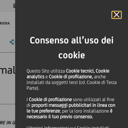
MAGAZINE
FAQ
CALENDARIO
NEL MONDO
IT
Language
Online Banking
RIERA
Consenso all’uso dei
SHARE
PRINT
SEND
cookie
rmalizzazione
Questo Sito utilizza
Cookie tecnici, Cookie
analytics
e
Cookie di profilazione,
anche
installati da soggetti terzi (cd. Cookie di Terza
Parte).
I
Cookie di profilazione
sono utilizzati al fine
di
proporti messaggi pubblicitari in linea con
le tue preferenze
; per la loro installazione
è
necessario il tuo previo consenso.
RE IN GRADO DI SPINGERE