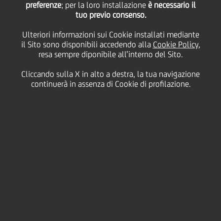
preferenze
; per la loro installazione
è necessario il
tuo previo consenso.
Ulteriori informazioni sui Cookie installati mediante
03 Novembre
2011 - h 00:00
Cultura & società
il Sito sono disponibili accedendo alla
Cookie Policy
,
resa sempre diponibile all’interno del Sito.
LE PROVE APERTE DEL CICLO "LA
FILARMONICA DELLA SCALA INCONTRA LA
Cliccando sulla X in alto a destra, la tua navigazione
continuerà in assenza di Cookie di profilazione.
CITTÀ" 2012
Anche nel 2012 la
Filarmonica della Scala
, insieme
al Main Partner
UniCredit
e con il sostegno di
UniCredit Foundation
, sarà al fianco delle
associazioni non profit milanesi con il ciclo di prove
aperte "
La Filarmonica della Scala incontra la città
"
finalizzato a dare visibilità alle associazioni e alla
raccolta fondi per il sociale.
La Filarmonica della Scala propone un ciclo di cinque
prove aperte dirette da grandi maestri, delle quali la
prima sarà dedicata alla città, mentre le altre quattro
saranno destinate ad altrettante associazioni che si