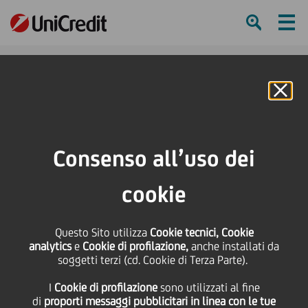
Ham
Se
Online Banking
HOME
Press & Media
Comunicati stampa
La Filarmonica della Scala suona per l’infanzia
Consenso all’uso dei
SHARE
PRINT
SEND
cookie
La Filarmonica della
Questo Sito utilizza
Cookie tecnici, Cookie
analytics
e
Cookie di profilazione,
anche installati da
Scala suona per
soggetti terzi (cd. Cookie di Terza Parte).
I
Cookie di profilazione
sono utilizzati al fine
l’infanzia
di
proporti messaggi pubblicitari in linea con le tue