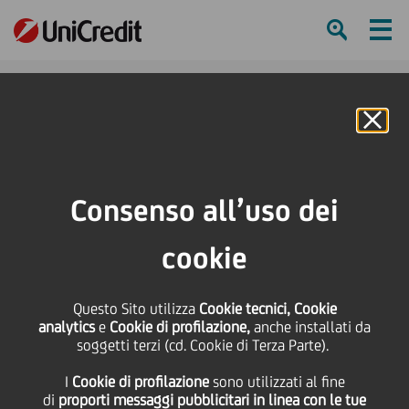
Ham
Se
Online Banking
HOME
Press & Media
Comunicati stampa
La sponsorizzazione della UEFA Champions League si riconferma importante
Consenso all’uso dei
per UniCredit per rafforzare la propria posizione di banca leader in Europa
cookie
SHARE
PRINT
SEND
La sponsorizzazione
Questo Sito utilizza
Cookie tecnici, Cookie
analytics
e
Cookie di profilazione,
anche installati da
soggetti terzi (cd. Cookie di Terza Parte).
della UEFA Champions
I
Cookie di profilazione
sono utilizzati al fine
di
proporti messaggi pubblicitari in linea con le tue