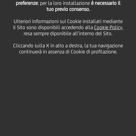
preferenze
League si riconferma
; per la loro installazione
è necessario il
tuo previo consenso.
Ulteriori informazioni sui Cookie installati mediante
importante per
il Sito sono disponibili accedendo alla
Cookie Policy
,
resa sempre diponibile all’interno del Sito.
UniCredit per rafforzare
Cliccando sulla X in alto a destra, la tua navigazione
continuerà in assenza di Cookie di profilazione.
la propria posizione di
banca leader in Europa
27 Maggio
2011 - h 16:20
UEFA
La sponsorizzazione della UEFA Champions League si
riconferma importante per UniCredit per rafforzare la
propria posizione di banca leader in Europa