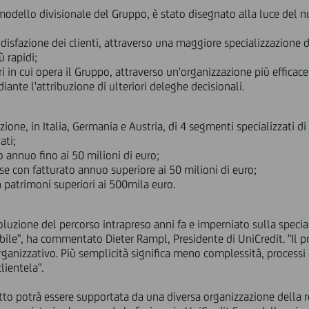
e modello divisionale del Gruppo, è stato disegnato alla luce del
isfazione dei clienti, attraverso una maggiore specializzazione
ù rapidi;
ori in cui opera il Gruppo, attraverso un'organizzazione più effica
ante l'attribuzione di ulteriori deleghe decisionali.
izione, in Italia, Germania e Austria, di 4 segmenti specializzati di
ati;
o annuo fino ai 50 milioni di euro;
e con fatturato annuo superiore ai 50 milioni di euro;
n patrimoni superiori ai 500mila euro.
luzione del percorso intrapreso anni fa e imperniato sulla speciali
bile", ha commentato Dieter Rampl, Presidente di UniCredit. "Il 
ganizzativo. Più semplicità significa meno complessità, processi 
lientela".
etto potrà essere supportata da una diversa organizzazione della re