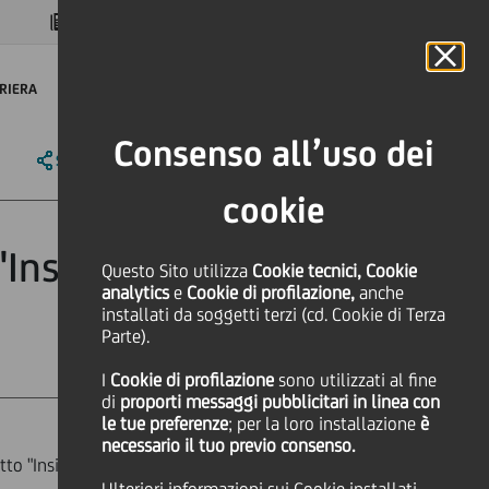
MAGAZINE
FAQ
CALENDARIO
NEL MONDO
IT
Language
Online Banking
RIERA
Consenso all’uso dei
SHARE
PRINT
SEND
cookie
"Insieme per i
Questo Sito utilizza
Cookie tecnici, Cookie
analytics
e
Cookie di profilazione,
anche
installati da soggetti terzi (cd. Cookie di Terza
Parte).
I
Cookie di profilazione
sono utilizzati al fine
di
proporti messaggi pubblicitari in linea con
le tue preferenze
; per la loro installazione
è
necessario il tuo previo consenso.
o "Insieme per i clienti".