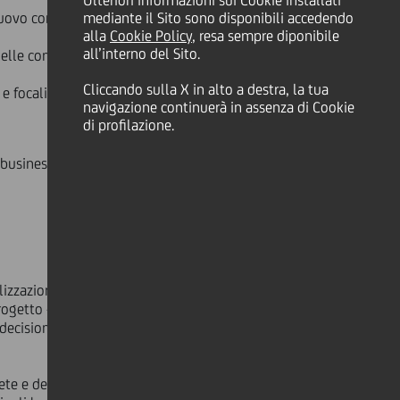
Ulteriori informazioni sui Cookie installati
 nuovo contesto economico finanziario
mediante il Sito sono disponibili accedendo
alla
Cookie Policy
, resa sempre diponibile
all’interno del Sito.
 delle competenze, maggiore
Cliccando sulla X in alto a destra, la tua
ce e focalizzata e una maggiore
navigazione continuerà in assenza di Cookie
di profilazione.
 business:
zzazione nel servizio al cliente che,
progetto - ha aggiunto Rampl -
decisionali più veloci e una
te e della banca sul territorio - da