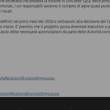
ne societaria che preveda la fusione in UniCredit S.p.a. delle princ
ritoriali, i cui responsabili avranno il compito di agire quale punto
i locali.
definiti nei primi mesi del 2010 e sottoposti alla decisione del 
mo marzo. E' previsto che il progetto possa diventare esecutivo a
ascio delle necessarie autorizzazioni da parte delle Autorità com
diaRelations@unicreditgroup.eu
vestorRelations@unicreditgroup.eu