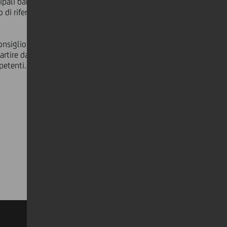
ipali banche italiane controllate -
 di riferimento per i rapporti con i
Consiglio di Amministrazione della
 partire da novembre 2010,
petenti.