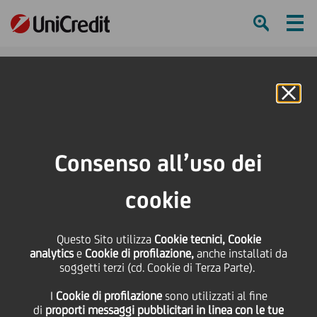
Ham
Se
Online Banking
HOME
Press & Media
Comunicati stampa
i-Faber acquisisce Pleiade
Consenso all’uso dei
SHARE
PRINT
SEND
cookie
i-Faber acquisisce
Questo Sito utilizza
Cookie tecnici, Cookie
Pleiade
analytics
e
Cookie di profilazione,
anche installati da
soggetti terzi (cd. Cookie di Terza Parte).
I
Cookie di profilazione
sono utilizzati al fine
di
proporti messaggi pubblicitari in linea con le tue
06 Marzo
2008 - h 18:00
Business