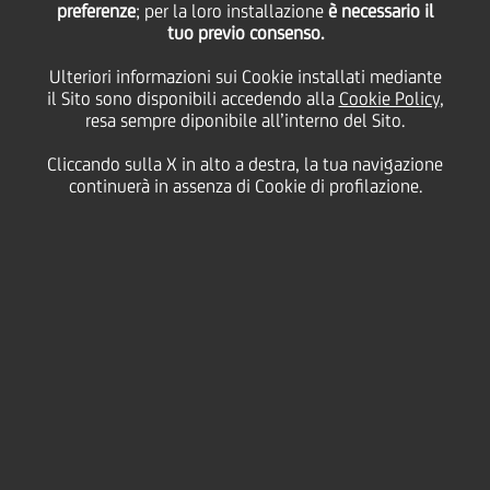
preferenze
; per la loro installazione
è necessario il
i-Faber (UniCredit Group) la società che gestisce il
tuo previo consenso.
mercato digitale 1 City.Biz acquisisce Pleiade
Ulteriori informazioni sui Cookie installati mediante
Entra nel settore dell'e-procurement per la Pubblica
il Sito sono disponibili accedendo alla
Cookie Policy
,
Amministrazione
resa sempre diponibile all’interno del Sito.
Cliccando sulla X in alto a destra, la tua navigazione
i-Faber SpA
, società di Unicredit Group che gestisce il
continuerà in assenza di Cookie di profilazione.
mercato digitale 1city.biz- uno degli operatori leader
in Europa nell'offerta di servizi e soluzioni per la
gestione degli approvvigionamenti -
ha acquisito
Pleiade
, società attiva nel settore dell'
e-procurement
per la Pubblica Amministrazione
.
Con questa operazione i-Faber consolida la sua
posizione di leader nella gestione di servizi per la
Pubblica Amministrazione: Pleiade e' infatti, il
provider privato che vanta il maggior numero di
utenti nella Pubblica Amministrazione locale
italiana.